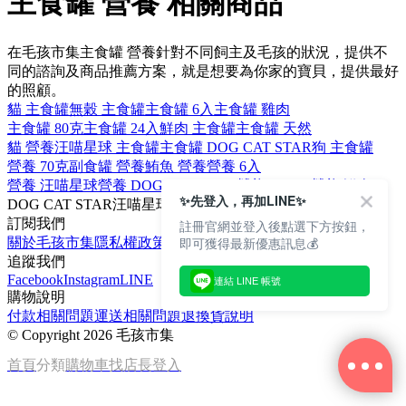
主食罐 營養 相關商品
在毛孩市集主食罐 營養針對不同飼主及毛孩的狀況，提供不
同的諮詢及商品推薦方案，就是想要為你家的寶貝，提供最好
的照顧。
貓 主食罐
無穀 主食罐
主食罐 6入
主食罐 雞肉
主食罐 80克
主食罐 24入
鮮肉 主食罐
主食罐 天然
貓 營養
汪喵星球 主食罐
主食罐 DOG CAT STAR
狗 主食罐
營養 70克
副食罐 營養
鮪魚 營養
營養 6入
營養 汪喵星球
營養 DOG CAT STAR
營養 AIXIA
營養 鮮肉
✨先登入，再加LINE✨
DOG CAT STAR
汪喵星球
無膠
貓
鮮肉
訂閱我們
註冊官網並登入後點選下方按鈕，
即可獲得最新優惠訊息💰
關於毛孩市集
隱私權政策
文章
追蹤我們
Facebook
Instagram
LINE
連結 LINE 帳號
購物說明
付款相關問題
運送相關問題
退換貨說明
©
Copyright 2026 毛孩市集
首頁
分類
購物車
找店長
登入