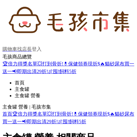
購物車
找店長
登入
毛孩商品總覽
🏆倍力得獎名單
💥打到骨折!
💊保健領券現折$
🔥貓砂尿布買一
送一
📢即期出清29折!
🍖囤!飼料5折
首頁
主食罐
主食罐 營養
主食罐 營養 | 毛孩市集
首頁
🏆倍力得獎名單
💥打到骨折!
💊保健領券現折$
🔥貓砂尿布
買一送一
📢即期出清29折!
🍖囤!飼料5折