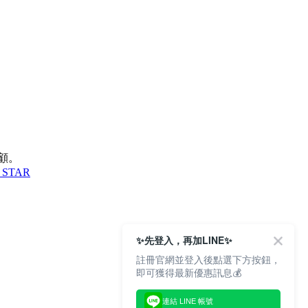
顧。
 STAR
✨先登入，再加LINE✨
註冊官網並登入後點選下方按鈕，
即可獲得最新優惠訊息💰
連結 LINE 帳號