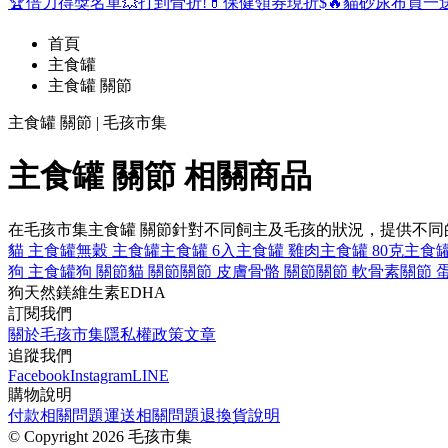
🏆倍力得獎名單
💥打到骨折!
💊保健領券現折$
🔥貓砂尿布買一
首頁
主食罐
主食罐 關節
主食罐 關節 | 毛孩市集
主食罐 關節 相關商品
在毛孩市集主食罐 關節針對不同飼主及毛孩的狀況，提供不
貓 主食罐
無穀 主食罐
主食罐 6入
主食罐 雞肉
主食罐 80克
主食罐
狗 主食罐
狗 關節
貓 關節
關節 皮膚
骨骼 關節
關節 軟骨素
關節 
狗
天然
鎂
維生素E
DHA
訂閱我們
關於毛孩市集
隱私權政策
文章
追蹤我們
Facebook
Instagram
LINE
購物說明
付款相關問題
運送相關問題
退換貨說明
©
Copyright 2026 毛孩市集