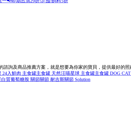
送一
📢即期出清29折!
🍖囤!飼料5折
同的諮詢及商品推薦方案，就是想要為你家的寶貝，提供最好的照
 24入
鮮肉 主食罐
主食罐 天然
汪喵星球 主食罐
主食罐 DOG CAT
蛋白質
葡萄糖胺 關節
關節 耐吉斯
關節 Solution