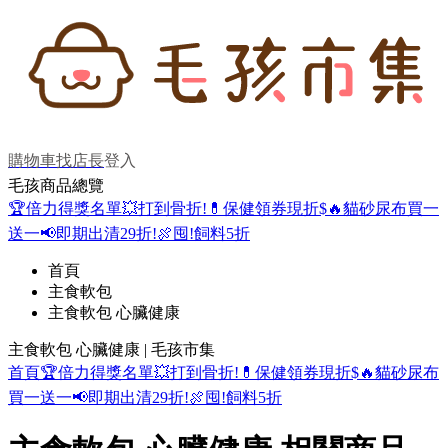
購物車
找店長
登入
毛孩商品總覽
🏆倍力得獎名單
💥打到骨折!
💊保健領券現折$
🔥貓砂尿布買一
送一
📢即期出清29折!
🍖囤!飼料5折
首頁
主食軟包
主食軟包 心臟健康
主食軟包 心臟健康 | 毛孩市集
首頁
🏆倍力得獎名單
💥打到骨折!
💊保健領券現折$
🔥貓砂尿布
買一送一
📢即期出清29折!
🍖囤!飼料5折