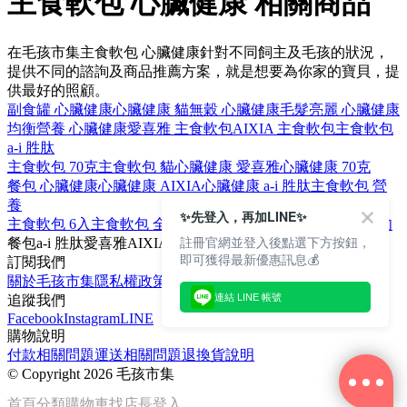
主食軟包 心臟健康 相關商品
在毛孩市集主食軟包 心臟健康針對不同飼主及毛孩的狀況，
提供不同的諮詢及商品推薦方案，就是想要為你家的寶貝，提
供最好的照顧。
副食罐 心臟健康
心臟健康 貓
無穀 心臟健康
毛髮亮麗 心臟健康
均衡營養 心臟健康
愛喜雅 主食軟包
AIXIA 主食軟包
主食軟包
a-i 胜肽
主食軟包 70克
主食軟包 貓
心臟健康 愛喜雅
心臟健康 70克
餐包 心臟健康
心臟健康 AIXIA
心臟健康 a-i 胜肽
主食軟包 營
養
✨先登入，再加LINE✨
主食軟包 6入
主食軟包 全面營養
主食軟包 鮪魚
主食軟包 雞肉
註冊官網並登入後點選下方按鈕，
餐包
a-i 胜肽
愛喜雅
AIXIA
貓
即可獲得最新優惠訊息💰
訂閱我們
關於毛孩市集
隱私權政策
文章
連結 LINE 帳號
追蹤我們
Facebook
Instagram
LINE
購物說明
付款相關問題
運送相關問題
退換貨說明
©
Copyright 2026 毛孩市集
首頁
分類
購物車
找店長
登入