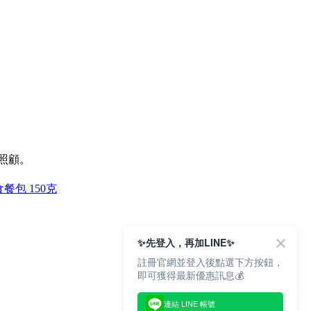
照顧。
餐包 150克
✨先登入，再加LINE✨
註冊官網並登入後點選下方按鈕，
即可獲得最新優惠訊息💰
連結 LINE 帳號