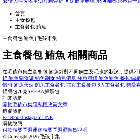
🏆倍力得獎名單
💥打到骨折!
💊保健領券現折$
🔥貓砂尿布買一
首頁
主食餐包
主食餐包 鮪魚
主食餐包 鮪魚 | 毛孩市集
主食餐包 鮪魚 相關商品
在毛孩市集主食餐包 鮪魚針對不同飼主及毛孩的狀況，提供
貓 鮪魚
副食罐 鮪魚
副食 鮪魚
消臭 鮪魚
餐罐 鮪魚
鮪魚 餐包
貓罐
惜時 鮪魚
天然 鮪魚
主食餐包 70克
主食餐包 6入
主食餐包 狗
愛
貓
餐包
70克
SHEBA
鮮饌包
訂閱我們
關於毛孩市集
隱私權政策
文章
追蹤我們
Facebook
Instagram
LINE
購物說明
付款相關問題
運送相關問題
退換貨說明
©
Copyright 2026 毛孩市集