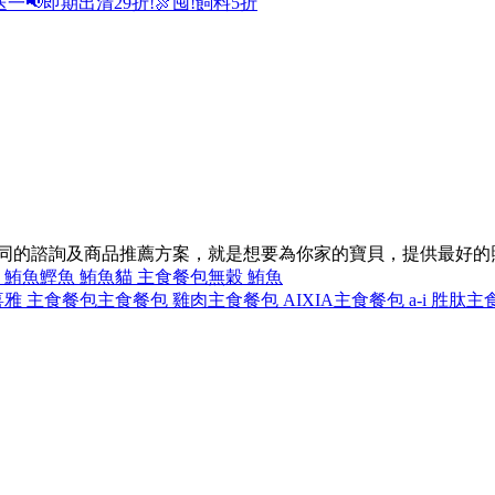
送一
📢即期出清29折!
🍖囤!飼料5折
不同的諮詢及商品推薦方案，就是想要為你家的寶貝，提供最好的
 鮪魚
鰹魚 鮪魚
貓 主食餐包
無穀 鮪魚
喜雅 主食餐包
主食餐包 雞肉
主食餐包 AIXIA
主食餐包 a-i 胜肽
主食