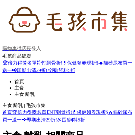
購物車
找店長
登入
毛孩商品總覽
🏆倍力得獎名單
💥打到骨折!
💊保健領券現折$
🔥貓砂尿布買一
送一
📢即期出清29折!
🍖囤!飼料5折
首頁
主食
主食 離乳
主食 離乳 | 毛孩市集
首頁
🏆倍力得獎名單
💥打到骨折!
💊保健領券現折$
🔥貓砂尿布
買一送一
📢即期出清29折!
🍖囤!飼料5折