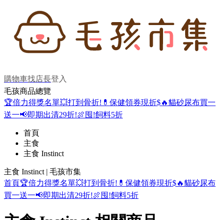
購物車
找店長
登入
毛孩商品總覽
🏆倍力得獎名單
💥打到骨折!
💊保健領券現折$
🔥貓砂尿布買一
送一
📢即期出清29折!
🍖囤!飼料5折
首頁
主食
主食 Instinct
主食 Instinct | 毛孩市集
首頁
🏆倍力得獎名單
💥打到骨折!
💊保健領券現折$
🔥貓砂尿布
買一送一
📢即期出清29折!
🍖囤!飼料5折