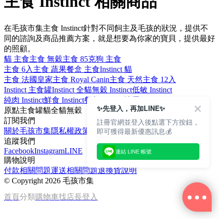
主食 Instinct 相關商品
在毛孩市集主食 Instinct針對不同飼主及毛孩的狀況，提供不
同的諮詢及商品推薦方案，就是想要為你家的寶貝，提供最好
的照顧。
貓 主食
主食 無穀
主食 85克
狗 主食
主食 6入
主食 蔬果
餐盒 主食
Instinct 貓
主食 法國皇家
主食 Royal Canin
主食 天然
主食 12入
Instinct 主食罐
Instinct 全貓
無穀 Instinct
低敏 Instinct
純肉 Instinct
鮮食 Instinct
餐包 Instinct
泌尿 Instinct
✨先登入，再加LINE✨
原點
主食罐
貓
全貓
無穀
訂閱我們
註冊官網並登入後點選下方按鈕，
即可獲得最新優惠訊息💰
關於毛孩市集
隱私權政策
文章
追蹤我們
Facebook
Instagram
LINE
連結 LINE 帳號
購物說明
付款相關問題
運送相關問題
退換貨說明
©
Copyright 2026 毛孩市集
首頁
分類
購物車
找店長
登入