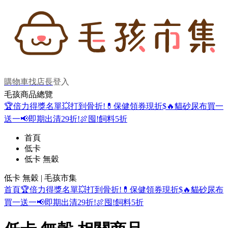
購物車
找店長
登入
毛孩商品總覽
🏆倍力得獎名單
💥打到骨折!
💊保健領券現折$
🔥貓砂尿布買一
送一
📢即期出清29折!
🍖囤!飼料5折
首頁
低卡
低卡 無穀
低卡 無穀 | 毛孩市集
首頁
🏆倍力得獎名單
💥打到骨折!
💊保健領券現折$
🔥貓砂尿布
買一送一
📢即期出清29折!
🍖囤!飼料5折