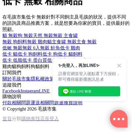
低卡 無穀 相關商品
在毛孩市集低卡 無穀針對不同飼主及毛孩的狀況，提供不同
的諮詢及商品推薦方案，就是想要為你家的寶貝，提供最好的
照顧。
貓 無穀
狗 無穀
天然 無穀
無穀 主食罐
無穀 狗飼料
無穀 雞肉
貓主食罐 無穀
主食 無穀
低敏 無穀
無穀 6入
無穀 鮭魚
低卡 雞肉
低卡 貓
低卡 狗飼料
低卡 狗
低卡 貓飼料
低卡 低脂
低卡 蛋白質
低卡 消化
低卡 歐睿健
✨先登入，再加LINE✨
雞肉
貓
狗飼料
狗
貓飼料
訂閱我們
註冊官網並登入後點選下方按鈕，
即可獲得最新優惠訊息💰
關於毛孩市集
隱私權政策
文章
追蹤我們
Facebook
Instagram
LINE
連結 LINE 帳號
購物說明
付款相關問題
運送相關問題
退換貨說明
©
Copyright 2026 毛孩市集
首頁
分類
購物車
找店長
登入