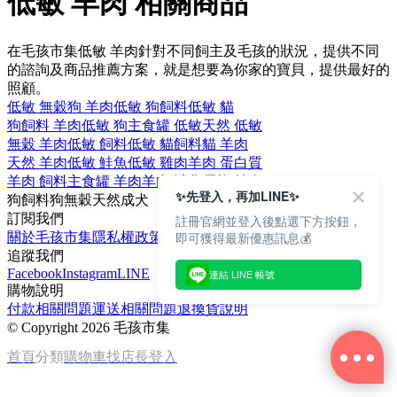
低敏 羊肉 相關商品
在毛孩市集低敏 羊肉針對不同飼主及毛孩的狀況，提供不同
的諮詢及商品推薦方案，就是想要為你家的寶貝，提供最好的
照顧。
低敏 無穀
狗 羊肉
低敏 狗飼料
低敏 貓
狗飼料 羊肉
低敏 狗
主食罐 低敏
天然 低敏
無穀 羊肉
低敏 飼料
低敏 貓飼料
貓 羊肉
天然 羊肉
低敏 鮭魚
低敏 雞肉
羊肉 蛋白質
羊肉 飼料
主食罐 羊肉
羊肉 消化
優格 羊肉
✨先登入，再加LINE✨
狗飼料
狗
無穀
天然
成犬
訂閱我們
註冊官網並登入後點選下方按鈕，
即可獲得最新優惠訊息💰
關於毛孩市集
隱私權政策
文章
追蹤我們
Facebook
Instagram
LINE
連結 LINE 帳號
購物說明
付款相關問題
運送相關問題
退換貨說明
©
Copyright 2026 毛孩市集
首頁
分類
購物車
找店長
登入