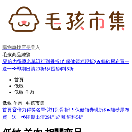
購物車
找店長
登入
毛孩商品總覽
🏆倍力得獎名單
💥打到骨折!
💊保健領券現折$
🔥貓砂尿布買一
送一
📢即期出清29折!
🍖囤!飼料5折
首頁
低敏
低敏 羊肉
低敏 羊肉 | 毛孩市集
首頁
🏆倍力得獎名單
💥打到骨折!
💊保健領券現折$
🔥貓砂尿布
買一送一
📢即期出清29折!
🍖囤!飼料5折