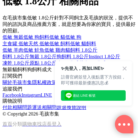
低敏 1.8公斤 相關商品
在毛孩市集低敏 1.8公斤針對不同飼主及毛孩的狀況，提供不
同的諮詢及商品推薦方案，就是想要為你家的寶貝，提供最好
的照顧。
低敏 無穀
低敏 狗飼料
低敏 貓
低敏 狗
主食罐 低敏
天然 低敏
低敏 飼料
低敏 貓飼料
低敏 羊肉
低敏 鮭魚
低敏 雞肉
貓飼料 1.8公斤
飼料 1.8公斤
無穀 1.8公斤
狗飼料 1.8公斤
Instinct 1.8公斤
凍乾 1.8公斤
原點 1.8公斤
狗 1.8公斤
雞肉 1.8公斤
✨先登入，再加LINE✨
無穀
貓飼料
狗
飼料
成犬
訂閱我們
註冊官網並登入後點選下方按鈕，
即可獲得最新優惠訊息💰
關於毛孩市集
隱私權政策
文章
追蹤我們
Facebook
Instagram
LINE
連結 LINE 帳號
購物說明
付款相關問題
運送相關問題
退換貨說明
©
Copyright 2026 毛孩市集
首頁
分類
購物車
找店長
登入