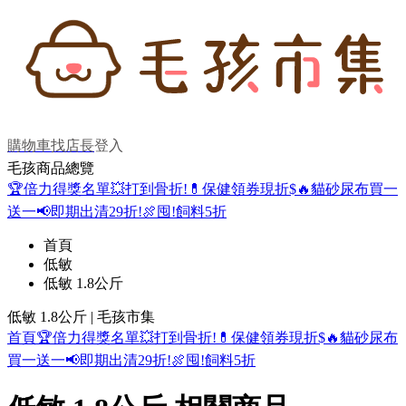
購物車
找店長
登入
毛孩商品總覽
🏆倍力得獎名單
💥打到骨折!
💊保健領券現折$
🔥貓砂尿布買一
送一
📢即期出清29折!
🍖囤!飼料5折
首頁
低敏
低敏 1.8公斤
低敏 1.8公斤 | 毛孩市集
首頁
🏆倍力得獎名單
💥打到骨折!
💊保健領券現折$
🔥貓砂尿布
買一送一
📢即期出清29折!
🍖囤!飼料5折