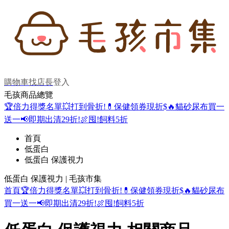
購物車
找店長
登入
毛孩商品總覽
🏆倍力得獎名單
💥打到骨折!
💊保健領券現折$
🔥貓砂尿布買一
送一
📢即期出清29折!
🍖囤!飼料5折
首頁
低蛋白
低蛋白 保護視力
低蛋白 保護視力 | 毛孩市集
首頁
🏆倍力得獎名單
💥打到骨折!
💊保健領券現折$
🔥貓砂尿布
買一送一
📢即期出清29折!
🍖囤!飼料5折