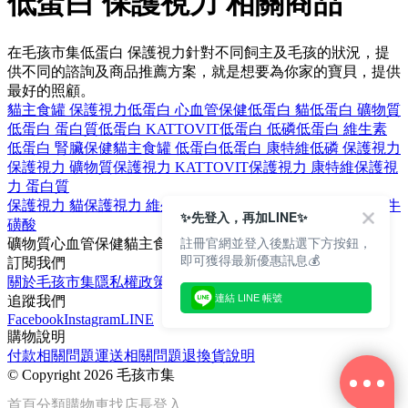
低蛋白 保護視力 相關商品
在毛孩市集低蛋白 保護視力針對不同飼主及毛孩的狀況，提
供不同的諮詢及商品推薦方案，就是想要為你家的寶貝，提供
最好的照顧。
貓主食罐 保護視力
低蛋白 心血管保健
低蛋白 貓
低蛋白 礦物質
低蛋白 蛋白質
低蛋白 KATTOVIT
低蛋白 低磷
低蛋白 維生素
低蛋白 腎臟保健
貓主食罐 低蛋白
低蛋白 康特維
低磷 保護視力
保護視力 礦物質
保護視力 KATTOVIT
保護視力 康特維
保護視
力 蛋白質
保護視力 貓
保護視力 維生素
保護視力 心血管保健
保護視力 牛
✨先登入，再加LINE✨
磺酸
註冊官網並登入後點選下方按鈕，
礦物質
心血管保健
貓主食罐
康特維
維生素
即可獲得最新優惠訊息💰
訂閱我們
關於毛孩市集
隱私權政策
文章
連結 LINE 帳號
追蹤我們
Facebook
Instagram
LINE
購物說明
付款相關問題
運送相關問題
退換貨說明
©
Copyright 2026 毛孩市集
首頁
分類
購物車
找店長
登入