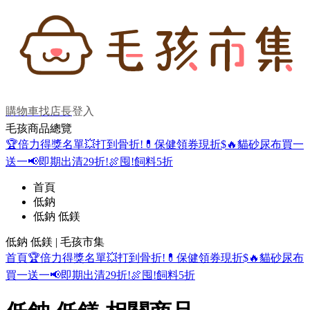
購物車
找店長
登入
毛孩商品總覽
🏆倍力得獎名單
💥打到骨折!
💊保健領券現折$
🔥貓砂尿布買一
送一
📢即期出清29折!
🍖囤!飼料5折
首頁
低鈉
低鈉 低鎂
低鈉 低鎂 | 毛孩市集
首頁
🏆倍力得獎名單
💥打到骨折!
💊保健領券現折$
🔥貓砂尿布
買一送一
📢即期出清29折!
🍖囤!飼料5折