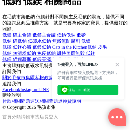
低鈉 低鎂 相關商品
在毛孩市集低鈉 低鎂針對不同飼主及毛孩的狀況，提供不同
的諮詢及商品推薦方案，就是想要為你家的寶貝，提供最好的
照顧。
低鎂 貓
主食罐 低鎂
主食罐 低鈉
低鈉 低磷
低鈉 貓
低鈉 低碳水
低鈉 無穀
無防腐劑 低鎂
低磷 低鎂
心臟 低鎂
低鈉 Cats in the Kitchen
低鈉 皮毛
低鈉 無澱粉
低鈉 免疫
低鈉 凱特美廚
無穀 低鎂
低鎂 貓罐
慕斯 低鎂
亮澤 低鎂
低鎂 貓飼料
✨先登入，再加LINE✨
主食罐
鮮肉
低碳水
凱特美廚
無澱粉
訂閱我們
註冊官網並登入後點選下方按鈕，
即可獲得最新優惠訊息💰
關於毛孩市集
隱私權政策
文章
追蹤我們
Facebook
Instagram
LINE
連結 LINE 帳號
購物說明
付款相關問題
運送相關問題
退換貨說明
©
Copyright 2026 毛孩市集
首頁
分類
購物車
找店長
登入