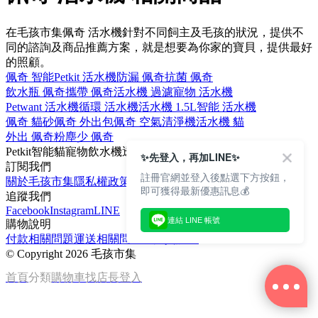
在毛孩市集佩奇 活水機針對不同飼主及毛孩的狀況，提供不
同的諮詢及商品推薦方案，就是想要為你家的寶貝，提供最好
的照顧。
佩奇 智能
Petkit 活水機
防漏 佩奇
抗菌 佩奇
飲水瓶 佩奇
攜帶 佩奇
活水機 過濾
寵物 活水機
Petwant 活水機
循環 活水機
活水機 1.5L
智能 活水機
佩奇 貓砂
佩奇 外出包
佩奇 空氣清淨機
活水機 貓
外出 佩奇
粉塵少 佩奇
Petkit
智能
貓
寵物飲水機
透明
✨先登入，再加LINE✨
訂閱我們
註冊官網並登入後點選下方按鈕，
關於毛孩市集
隱私權政策
文章
即可獲得最新優惠訊息💰
追蹤我們
Facebook
Instagram
LINE
連結 LINE 帳號
購物說明
付款相關問題
運送相關問題
退換貨說明
©
Copyright 2026 毛孩市集
首頁
分類
購物車
找店長
登入