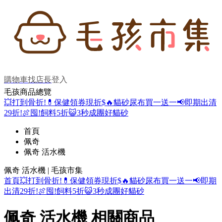
購物車
找店長
登入
毛孩商品總覽
💥打到骨折!
💊保健領券現折$
🔥貓砂尿布買一送一
📢即期出清
29折!
🍖囤!飼料5折
😺3秒成團好貓砂
首頁
佩奇
佩奇 活水機
佩奇 活水機 | 毛孩市集
首頁
💥打到骨折!
💊保健領券現折$
🔥貓砂尿布買一送一
📢即期
出清29折!
🍖囤!飼料5折
😺3秒成團好貓砂
佩奇 活水機 相關商品