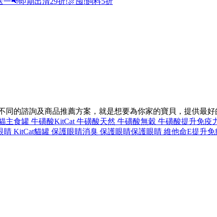
送一
📢即期出清29折!
🍖囤!飼料5折
供不同的諮詢及商品推薦方案，就是想要為你家的寶貝，提供最好
貓主食罐 牛磺酸
KitCat 牛磺酸
天然 牛磺酸
無穀 牛磺酸
提升免疫力
 KitCat
貓罐 保護眼睛
消臭 保護眼睛
保護眼睛 維他命E
提升免