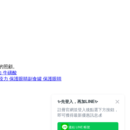
的照顧。
 牛磺酸
疫力 保護眼睛
副食罐 保護眼睛
✨先登入，再加LINE✨
註冊官網並登入後點選下方按鈕，
即可獲得最新優惠訊息💰
連結 LINE 帳號