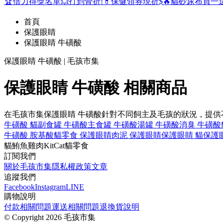
🏆倍力得獎名單
💥打到骨折!
💊保健領券現折$
🔥貓砂尿布買一
首頁
保護眼睛
保護眼睛 牛磺酸
保護眼睛 牛磺酸 | 毛孩市集
保護眼睛 牛磺酸 相關商品
在毛孩市集保護眼睛 牛磺酸針對不同飼主及毛孩的狀況，提
牛磺酸 貓
副食罐 牛磺酸
主食罐 牛磺酸
湯罐 牛磺酸
消臭 牛磺酸
牛磺酸 胺基酸
貓零食 保護眼睛
肉泥 保護眼睛
保護眼睛 貓
保護眼睛
貓
鮪魚
雞肉
KitCat
貓零食
訂閱我們
關於毛孩市集
隱私權政策
文章
追蹤我們
Facebook
Instagram
LINE
購物說明
付款相關問題
運送相關問題
退換貨說明
©
Copyright 2026 毛孩市集