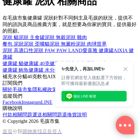
健康罐 泥狀 相關商品
在毛孩市集健康罐 泥狀針對不同飼主及毛孩的狀況，提供不
同的諮詢及商品推薦方案，就是想要為你家的寶貝，提供最好
的照顧。
泥狀 貓
泥狀 主食罐
泥狀 無穀
泥狀 雞肉
餐包 泥狀
泥狀 歪嘴貓
泥狀 無澱粉
泥狀 肉球世界
泥狀 高適口性
泥狀 PAW PAW LAND
愛喜雅 健康罐
AIXIA 健
康罐
健康罐 貓
健康罐 40克
健康罐 補充水分
泥狀 80克
✨先登入，再加LINE✨
健康罐 鮪魚
健康罐 水分補給
健康罐 鰹魚
健康罐 能量補給
補充水分
貓
40克
軟包
AIXIA
註冊官網並登入後點選下方按鈕，
即可獲得最新優惠訊息💰
訂閱我們
關於毛孩市集
隱私權政策
文章
追蹤我們
連結 LINE 帳號
Facebook
Instagram
LINE
購物說明
付款相關問題
運送相關問題
退換貨說明
©
Copyright 2026 毛孩市集
首頁
分類
購物車
找店長
登入