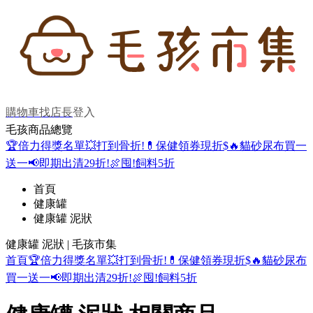
購物車
找店長
登入
毛孩商品總覽
🏆倍力得獎名單
💥打到骨折!
💊保健領券現折$
🔥貓砂尿布買一
送一
📢即期出清29折!
🍖囤!飼料5折
首頁
健康罐
健康罐 泥狀
健康罐 泥狀 | 毛孩市集
首頁
🏆倍力得獎名單
💥打到骨折!
💊保健領券現折$
🔥貓砂尿布
買一送一
📢即期出清29折!
🍖囤!飼料5折