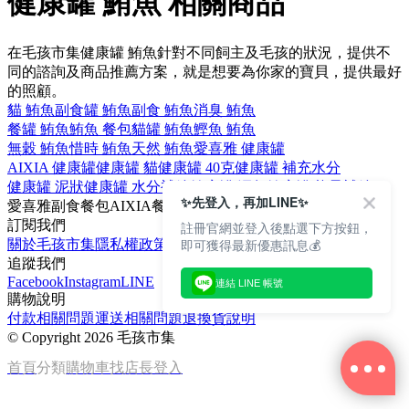
健康罐 鮪魚 相關商品
在毛孩市集健康罐 鮪魚針對不同飼主及毛孩的狀況，提供不
同的諮詢及商品推薦方案，就是想要為你家的寶貝，提供最好
的照顧。
貓 鮪魚
副食罐 鮪魚
副食 鮪魚
消臭 鮪魚
餐罐 鮪魚
鮪魚 餐包
貓罐 鮪魚
鰹魚 鮪魚
無穀 鮪魚
惜時 鮪魚
天然 鮪魚
愛喜雅 健康罐
AIXIA 健康罐
健康罐 貓
健康罐 40克
健康罐 補充水分
健康罐 泥狀
健康罐 水分補給
健康罐 鰹魚
健康罐 能量補給
✨先登入，再加LINE✨
愛喜雅
副食餐包
AIXIA
餐包
補充水分
訂閱我們
註冊官網並登入後點選下方按鈕，
即可獲得最新優惠訊息💰
關於毛孩市集
隱私權政策
文章
追蹤我們
Facebook
Instagram
LINE
連結 LINE 帳號
購物說明
付款相關問題
運送相關問題
退換貨說明
©
Copyright 2026 毛孩市集
首頁
分類
購物車
找店長
登入