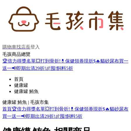
購物車
找店長
登入
毛孩商品總覽
🏆倍力得獎名單
💥打到骨折!
💊保健領券現折$
🔥貓砂尿布買一
送一
📢即期出清29折!
🍖囤!飼料5折
首頁
健康罐
健康罐 鮪魚
健康罐 鮪魚 | 毛孩市集
首頁
🏆倍力得獎名單
💥打到骨折!
💊保健領券現折$
🔥貓砂尿布
買一送一
📢即期出清29折!
🍖囤!飼料5折