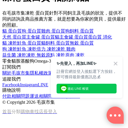
在毛孩市集凍乾 蛋白質針對不同飼主及毛孩的狀況，提供不
同的諮詢及商品推薦方案，就是想要為你家的寶貝，提供最好
的照顧。
貓 蛋白質
狗 蛋白質
雞肉 蛋白質
狗飼料 蛋白質
天然 蛋白質
主食罐 蛋白質
貓主食罐 蛋白質
蛋白質 消化
貓 凍乾
鮭魚 蛋白質
貓飼料 蛋白質
無穀 蛋白質
狗 凍乾
鮭魚 凍乾
倍力 凍乾
凍乾 雞肉
益生菌 凍乾
凍乾 無穀
原點 凍乾
原肉 凍乾
零食
貓
胺基酸
狗
Omega-3
✨先登入，再加LINE✨
訂閱我們
註冊官網並登入後點選下方按鈕，
關於毛孩市集
隱私權政策
文章
即可獲得最新優惠訊息💰
追蹤我們
Facebook
Instagram
LINE
連結 LINE 帳號
購物說明
付款相關問題
運送相關問題
退換貨說明
©
Copyright 2026 毛孩市集
首頁
分類
購物車
找店長
登入