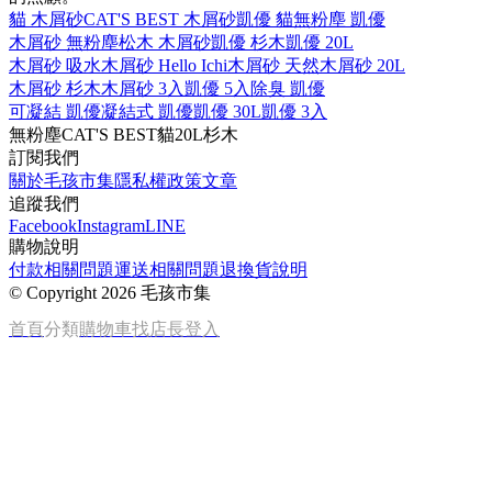
貓 木屑砂
CAT'S BEST 木屑砂
凱優 貓
無粉塵 凱優
木屑砂 無粉塵
松木 木屑砂
凱優 杉木
凱優 20L
木屑砂 吸水
木屑砂 Hello Ichi
木屑砂 天然
木屑砂 20L
木屑砂 杉木
木屑砂 3入
凱優 5入
除臭 凱優
可凝結 凱優
凝結式 凱優
凱優 30L
凱優 3入
無粉塵
CAT'S BEST
貓
20L
杉木
訂閱我們
關於毛孩市集
隱私權政策
文章
追蹤我們
Facebook
Instagram
LINE
購物說明
付款相關問題
運送相關問題
退換貨說明
©
Copyright 2026 毛孩市集
首頁
分類
購物車
找店長
登入