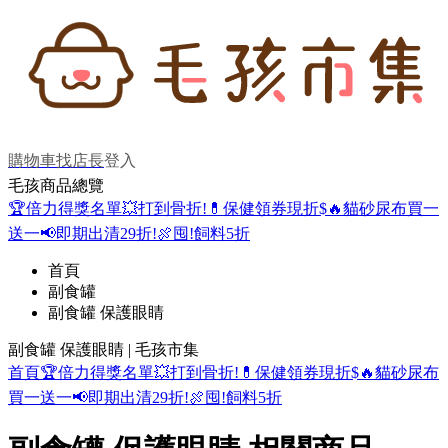
購物車
找店長
登入
毛孩商品總覽
🏆倍力得獎名單
💥打到骨折!
💊保健領券現折$
🔥貓砂尿布買一
送一
📢即期出清29折!
🍖囤!飼料5折
首頁
副食罐
副食罐 保護眼睛
副食罐 保護眼睛 | 毛孩市集
首頁
🏆倍力得獎名單
💥打到骨折!
💊保健領券現折$
🔥貓砂尿布
買一送一
📢即期出清29折!
🍖囤!飼料5折