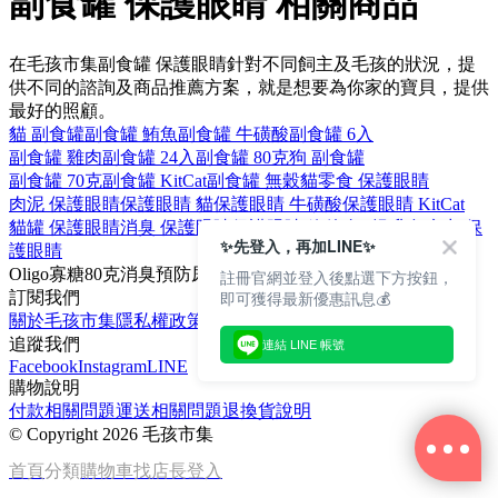
副食罐 保護眼睛 相關商品
在毛孩市集副食罐 保護眼睛針對不同飼主及毛孩的狀況，提
供不同的諮詢及商品推薦方案，就是想要為你家的寶貝，提供
最好的照顧。
貓 副食罐
副食罐 鮪魚
副食罐 牛磺酸
副食罐 6入
副食罐 雞肉
副食罐 24入
副食罐 80克
狗 副食罐
副食罐 70克
副食罐 KitCat
副食罐 無穀
貓零食 保護眼睛
肉泥 保護眼睛
保護眼睛 貓
保護眼睛 牛磺酸
保護眼睛 KitCat
貓罐 保護眼睛
消臭 保護眼睛
保護眼睛 維他命E
提升免疫力 保
✨先登入，再加LINE✨
護眼睛
Oligo寡糖
80克
消臭
預防尿路結石
舒緩
註冊官網並登入後點選下方按鈕，
即可獲得最新優惠訊息💰
訂閱我們
關於毛孩市集
隱私權政策
文章
追蹤我們
連結 LINE 帳號
Facebook
Instagram
LINE
購物說明
付款相關問題
運送相關問題
退換貨說明
©
Copyright 2026 毛孩市集
首頁
分類
購物車
找店長
登入