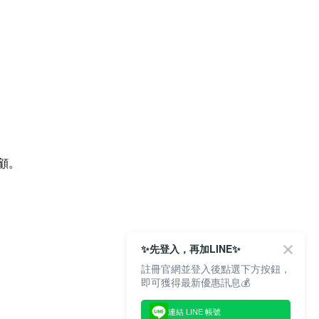
顧。
✨先登入，再加LINE✨
註冊官網並登入後點選下方按鈕，
即可獲得最新優惠訊息💰
連結 LINE 帳號