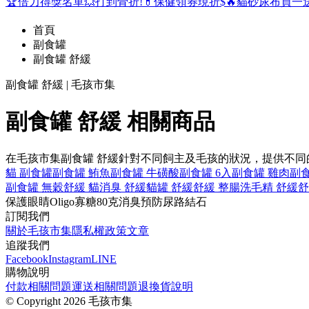
🏆倍力得獎名單
💥打到骨折!
💊保健領券現折$
🔥貓砂尿布買一
首頁
副食罐
副食罐 舒緩
副食罐 舒緩 | 毛孩市集
副食罐 舒緩 相關商品
在毛孩市集副食罐 舒緩針對不同飼主及毛孩的狀況，提供不
貓 副食罐
副食罐 鮪魚
副食罐 牛磺酸
副食罐 6入
副食罐 雞肉
副食
副食罐 無穀
舒緩 貓
消臭 舒緩
貓罐 舒緩
舒緩 整腸
洗毛精 舒緩
舒
保護眼睛
Oligo寡糖
80克
消臭
預防尿路結石
訂閱我們
關於毛孩市集
隱私權政策
文章
追蹤我們
Facebook
Instagram
LINE
購物說明
付款相關問題
運送相關問題
退換貨說明
©
Copyright 2026 毛孩市集