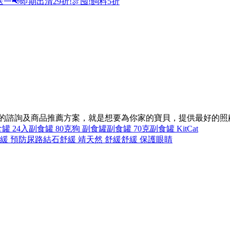
送一
📢即期出清29折!
🍖囤!飼料5折
同的諮詢及商品推薦方案，就是想要為你家的寶貝，提供最好的照
罐 24入
副食罐 80克
狗 副食罐
副食罐 70克
副食罐 KitCat
緩 預防尿路結石
舒緩 靖
天然 舒緩
舒緩 保護眼睛