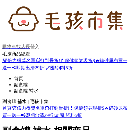
購物車
找店長
登入
毛孩商品總覽
🏆倍力得獎名單
💥打到骨折!
💊保健領券現折$
🔥貓砂尿布買一
送一
📢即期出清29折!
🍖囤!飼料5折
首頁
副食罐
副食罐 補水
副食罐 補水 | 毛孩市集
首頁
🏆倍力得獎名單
💥打到骨折!
💊保健領券現折$
🔥貓砂尿布
買一送一
📢即期出清29折!
🍖囤!飼料5折