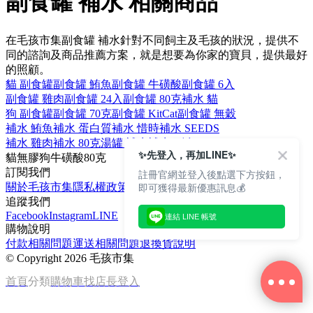
副食罐 補水 相關商品
在毛孩市集副食罐 補水針對不同飼主及毛孩的狀況，提供不
同的諮詢及商品推薦方案，就是想要為你家的寶貝，提供最好
的照顧。
貓 副食罐
副食罐 鮪魚
副食罐 牛磺酸
副食罐 6入
副食罐 雞肉
副食罐 24入
副食罐 80克
補水 貓
狗 副食罐
副食罐 70克
副食罐 KitCat
副食罐 無穀
補水 鮪魚
補水 蛋白質
補水 惜時
補水 SEEDS
補水 雞肉
補水 80克
湯罐 補水
補水 副食
✨先登入，再加LINE✨
貓
無膠
狗
牛磺酸
80克
訂閱我們
註冊官網並登入後點選下方按鈕，
即可獲得最新優惠訊息💰
關於毛孩市集
隱私權政策
文章
追蹤我們
Facebook
Instagram
LINE
連結 LINE 帳號
購物說明
付款相關問題
運送相關問題
退換貨說明
©
Copyright 2026 毛孩市集
首頁
分類
購物車
找店長
登入