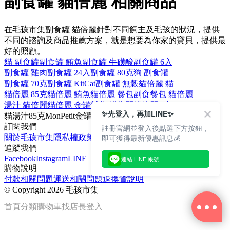
副食罐 貓倍麗 相關商品
在毛孩市集副食罐 貓倍麗針對不同飼主及毛孩的狀況，提供
不同的諮詢及商品推薦方案，就是想要為你家的寶貝，提供最
好的照顧。
貓 副食罐
副食罐 鮪魚
副食罐 牛磺酸
副食罐 6入
副食罐 雞肉
副食罐 24入
副食罐 80克
狗 副食罐
副食罐 70克
副食罐 KitCat
副食罐 無穀
貓倍麗 貓
貓倍麗 85克
貓倍麗 鮪魚
貓倍麗 餐包
副食餐包 貓倍麗
湯汁 貓倍麗
貓倍麗 金罐
營養 貓倍麗
貓倍麗 6入
✨先登入，再加LINE✨
貓
湯汁
85克
MonPetit
金罐
訂閱我們
註冊官網並登入後點選下方按鈕，
即可獲得最新優惠訊息💰
關於毛孩市集
隱私權政策
文章
追蹤我們
Facebook
Instagram
LINE
連結 LINE 帳號
購物說明
付款相關問題
運送相關問題
退換貨說明
©
Copyright 2026 毛孩市集
首頁
分類
購物車
找店長
登入