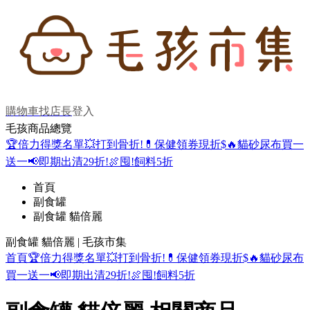
購物車
找店長
登入
毛孩商品總覽
🏆倍力得獎名單
💥打到骨折!
💊保健領券現折$
🔥貓砂尿布買一
送一
📢即期出清29折!
🍖囤!飼料5折
首頁
副食罐
副食罐 貓倍麗
副食罐 貓倍麗 | 毛孩市集
首頁
🏆倍力得獎名單
💥打到骨折!
💊保健領券現折$
🔥貓砂尿布
買一送一
📢即期出清29折!
🍖囤!飼料5折