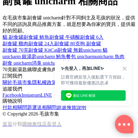
副食罐 unicharm 相關商品
在毛孩市集副食罐 unicharm針對不同飼主及毛孩的狀況，提供
不同的諮詢及商品推薦方案，就是想要為你家的寶貝，提供最
好的照顧。
貓 副食罐
副食罐 鮪魚
副食罐 牛磺酸
副食罐 6入
副食罐 雞肉
副食罐 24入
副食罐 80克
狗 副食罐
副食罐 70克
副食罐 KitCat
副食罐 無穀
unicharm 貓
unicharm 銀湯匙
unicharm 鮪魚
餐包 unicharm
unicharm 魚肉
副食 unicharm
消臭 unicharm
皮膚 unicharm
unicharm 消臭大師
✨先登入，再加LINE✨
70克
銀湯匙
嬌聯
皮膚
魚肉
訂閱我們
註冊官網並登入後點選下方按鈕，
即可獲得最新優惠訊息💰
關於毛孩市集
隱私權政策
文章
追蹤我們
Facebook
Instagram
LINE
連結 LINE 帳號
購物說明
付款相關問題
運送相關問題
退換貨說明
©
Copyright 2026 毛孩市集
首頁
分類
購物車
找店長
登入