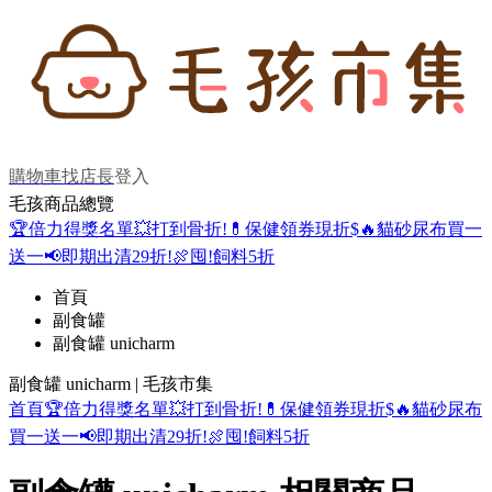
購物車
找店長
登入
毛孩商品總覽
🏆倍力得獎名單
💥打到骨折!
💊保健領券現折$
🔥貓砂尿布買一
送一
📢即期出清29折!
🍖囤!飼料5折
首頁
副食罐
副食罐 unicharm
副食罐 unicharm | 毛孩市集
首頁
🏆倍力得獎名單
💥打到骨折!
💊保健領券現折$
🔥貓砂尿布
買一送一
📢即期出清29折!
🍖囤!飼料5折