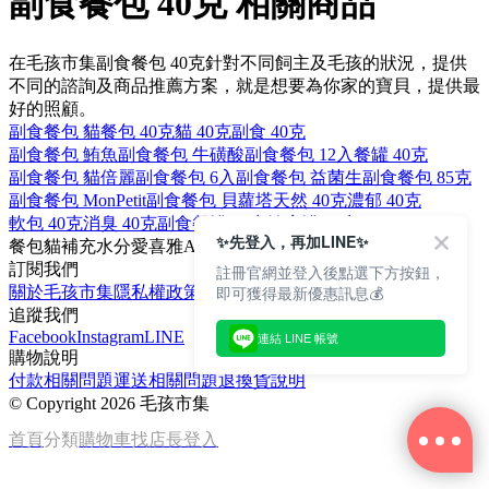
副食餐包 40克 相關商品
在毛孩市集副食餐包 40克針對不同飼主及毛孩的狀況，提供
不同的諮詢及商品推薦方案，就是想要為你家的寶貝，提供最
好的照顧。
副食餐包 貓
餐包 40克
貓 40克
副食 40克
副食餐包 鮪魚
副食餐包 牛磺酸
副食餐包 12入
餐罐 40克
副食餐包 貓倍麗
副食餐包 6入
副食餐包 益菌生
副食餐包 85克
副食餐包 MonPetit
副食餐包 貝蘿塔
天然 40克
濃郁 40克
軟包 40克
消臭 40克
副食餐罐 40克
健康罐 40克
✨先登入，再加LINE✨
餐包
貓
補充水分
愛喜雅
AIXIA
訂閱我們
註冊官網並登入後點選下方按鈕，
即可獲得最新優惠訊息💰
關於毛孩市集
隱私權政策
文章
追蹤我們
Facebook
Instagram
LINE
連結 LINE 帳號
購物說明
付款相關問題
運送相關問題
退換貨說明
©
Copyright 2026 毛孩市集
首頁
分類
購物車
找店長
登入