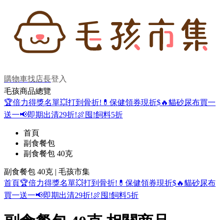
購物車
找店長
登入
毛孩商品總覽
🏆倍力得獎名單
💥打到骨折!
💊保健領券現折$
🔥貓砂尿布買一
送一
📢即期出清29折!
🍖囤!飼料5折
首頁
副食餐包
副食餐包 40克
副食餐包 40克 | 毛孩市集
首頁
🏆倍力得獎名單
💥打到骨折!
💊保健領券現折$
🔥貓砂尿布
買一送一
📢即期出清29折!
🍖囤!飼料5折