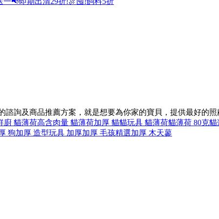
送一
📢即期出清29折!
🍖囤!飼料5折
同的諮詢及商品推薦方案，就是想要為你家的寶貝，提供最好的照
鮮廚 貓薄荷
高含肉量 貓薄荷
加厚 貓
貓玩具 貓薄荷
貓薄荷 80克
貓
厚 狗
加厚 造型
玩具 加厚
加厚 毛孩精選
加厚 木天蓼