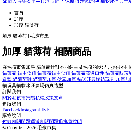
🏆倍力得獎名單
💥打到骨折!
💊保健領券現折$
🔥貓砂尿布買一
首頁
加厚
加厚 貓薄荷
加厚 貓薄荷 | 毛孩市集
加厚 貓薄荷 相關商品
在毛孩市集加厚 貓薄荷針對不同飼主及毛孩的狀況，提供不
貓薄荷 貓
主食罐 貓薄荷
貓主食罐 貓薄荷
高適口性 貓薄荷
醍菈
造型 貓薄荷
雞 貓薄荷
加厚 仿真
加厚 貓咪旺農場
貓玩具 加厚
加
貓玩具
貓
貓咪旺農場
仿真
造型
訂閱我們
關於毛孩市集
隱私權政策
文章
追蹤我們
Facebook
Instagram
LINE
購物說明
付款相關問題
運送相關問題
退換貨說明
©
Copyright 2026 毛孩市集