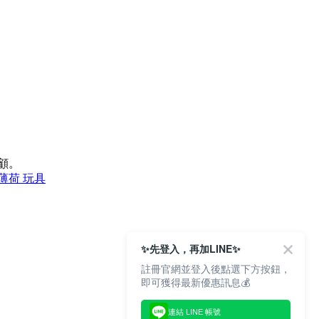
顧。
薄荷 玩具
✨先登入，再加LINE✨
註冊官網並登入後點選下方按鈕，
即可獲得最新優惠訊息💰
連結 LINE 帳號