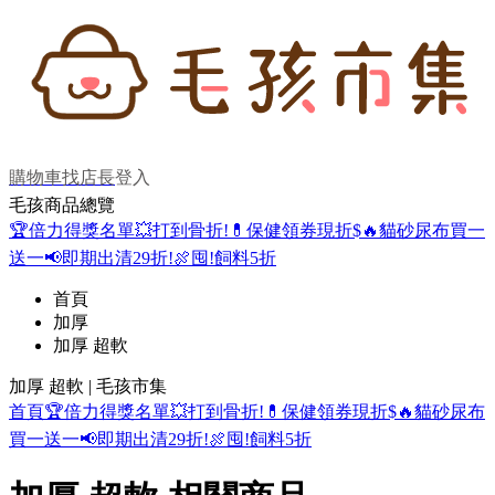
購物車
找店長
登入
毛孩商品總覽
🏆倍力得獎名單
💥打到骨折!
💊保健領券現折$
🔥貓砂尿布買一
送一
📢即期出清29折!
🍖囤!飼料5折
首頁
加厚
加厚 超軟
加厚 超軟 | 毛孩市集
首頁
🏆倍力得獎名單
💥打到骨折!
💊保健領券現折$
🔥貓砂尿布
買一送一
📢即期出清29折!
🍖囤!飼料5折