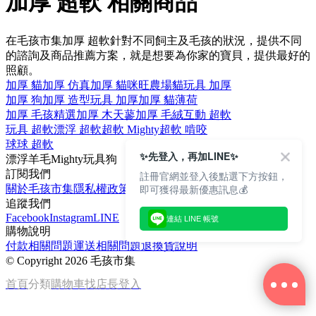
加厚 超軟 相關商品
在毛孩市集加厚 超軟針對不同飼主及毛孩的狀況，提供不同
的諮詢及商品推薦方案，就是想要為你家的寶貝，提供最好的
照顧。
加厚 貓
加厚 仿真
加厚 貓咪旺農場
貓玩具 加厚
加厚 狗
加厚 造型
玩具 加厚
加厚 貓薄荷
加厚 毛孩精選
加厚 木天蓼
加厚 毛絨
互動 超軟
玩具 超軟
漂浮 超軟
超軟 Mighty
超軟 啃咬
球球 超軟
✨先登入，再加LINE✨
漂浮
羊毛
Mighty
玩具
狗
訂閱我們
註冊官網並登入後點選下方按鈕，
即可獲得最新優惠訊息💰
關於毛孩市集
隱私權政策
文章
追蹤我們
Facebook
Instagram
LINE
連結 LINE 帳號
購物說明
付款相關問題
運送相關問題
退換貨說明
©
Copyright 2026 毛孩市集
首頁
分類
購物車
找店長
登入