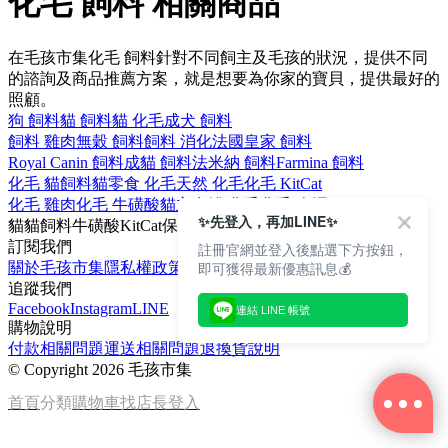
化毛 飼料 相關商品
在毛孩市集化毛 飼料針對不同飼主及毛孩的狀況，提供不同
的諮詢及商品推薦方案，就是想要為你家的寶貝，提供最好的
照顧。
狗 飼料
貓 飼料
貓 化毛
成犬 飼料
飼料 雞肉
無穀 飼料
飼料 消化
法國皇家 飼料
Royal Canin 飼料
成貓 飼料
法米納 飼料
Farmina 飼料
化毛 貓飼料
貓零食 化毛
天然 化毛
化毛 KitCat
化毛 雞肉
化毛 牛磺酸
貓主食罐 化毛
化毛 肉泥
✨先登入，再加LINE✨
貓
貓飼料
牛磺酸
KitCat
保護心臟
訂閱我們
註冊官網並登入後點選下方按鈕，
即可獲得最新優惠訊息💰
關於毛孩市集
隱私權政策
文章
追蹤我們
Facebook
Instagram
LINE
連結 LINE 帳號
購物說明
付款相關問題
運送相關問題
退換貨說明
©
Copyright 2026 毛孩市集
首頁
分類
購物車
找店長
登入