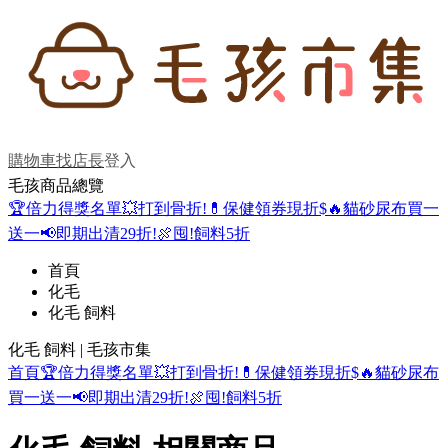
購物車
找店長
登入
毛孩商品總覽
🏆倍力得獎名單
💥打到骨折!
💊保健領券現折$
🔥貓砂尿布買一
送一
📢即期出清29折!
🍖囤!飼料5折
首頁
化毛
化毛 飼料
化毛 飼料 | 毛孩市集
首頁
🏆倍力得獎名單
💥打到骨折!
💊保健領券現折$
🔥貓砂尿布
買一送一
📢即期出清29折!
🍖囤!飼料5折