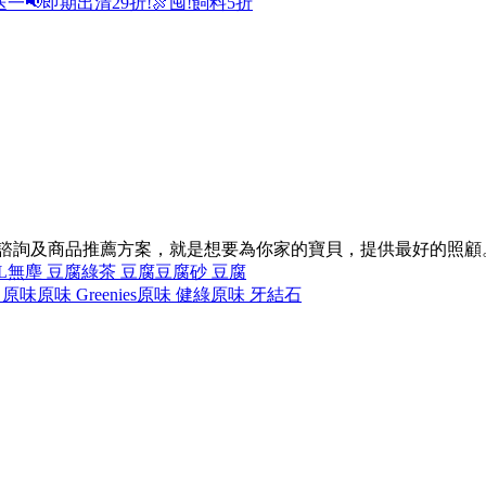
送一
📢即期出清29折!
🍖囤!飼料5折
的諮詢及商品推薦方案，就是想要為你家的寶貝，提供最好的照顧
L
無塵 豆腐
綠茶 豆腐
豆腐砂 豆腐
 原味
原味 Greenies
原味 健綠
原味 牙結石