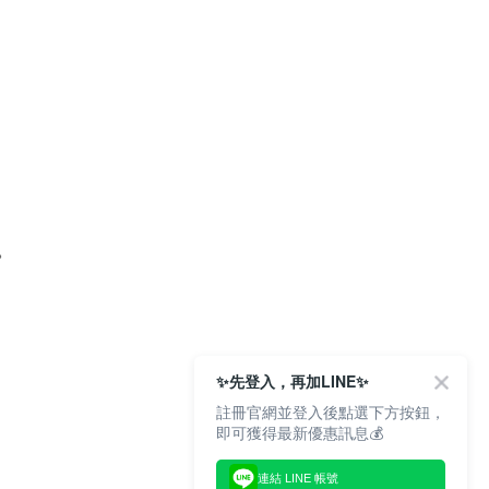
。
✨先登入，再加LINE✨
註冊官網並登入後點選下方按鈕，
即可獲得最新優惠訊息💰
連結 LINE 帳號