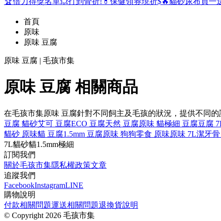
🏆倍力得獎名單
💥打到骨折!
💊保健領券現折$
🔥貓砂尿布買一
首頁
原味
原味 豆腐
原味 豆腐 | 毛孩市集
原味 豆腐 相關商品
在毛孩市集原味 豆腐針對不同飼主及毛孩的狀況，提供不同
豆腐 貓砂
艾可 豆腐
ECO 豆腐
天然 豆腐
原味 貓
極細 豆腐
豆腐 7
貓砂 原味
貓 豆腐
1.5mm 豆腐
原味 狗
狗零食 原味
原味 7L
潔牙骨
7L
貓砂
貓
1.5mm
極細
訂閱我們
關於毛孩市集
隱私權政策
文章
追蹤我們
Facebook
Instagram
LINE
購物說明
付款相關問題
運送相關問題
退換貨說明
©
Copyright 2026 毛孩市集