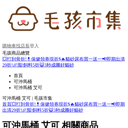
購物車
找店長
登入
毛孩商品總覽
💥打到骨折!
💊保健領券現折$
🔥貓砂尿布買一送一
📢即期出清
29折!
🍖囤!飼料5折
😺3秒成團好貓砂
首頁
可沖馬桶
可沖馬桶 艾可
可沖馬桶 艾可 | 毛孩市集
首頁
💥打到骨折!
💊保健領券現折$
🔥貓砂尿布買一送一
📢即期
出清29折!
🍖囤!飼料5折
😺3秒成團好貓砂
可沖馬桶 艾可 相關商品