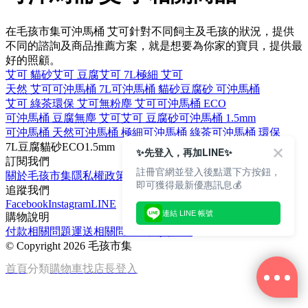
在毛孩市集可沖馬桶 艾可針對不同飼主及毛孩的狀況，提供
不同的諮詢及商品推薦方案，就是想要為你家的寶貝，提供最
好的照顧。
艾可 貓砂
艾可 豆腐
艾可 7L
極細 艾可
天然 艾可
可沖馬桶 7L
可沖馬桶 貓砂
豆腐砂 可沖馬桶
艾可 綠茶
環保 艾可
無粉塵 艾可
可沖馬桶 ECO
可沖馬桶 豆腐
無塵 艾可
艾可 豆腐砂
可沖馬桶 1.5mm
可沖馬桶 天然
可沖馬桶 極細
可沖馬桶 綠茶
可沖馬桶 環保
7L
豆腐
貓砂
ECO
1.5mm
✨先登入，再加LINE✨
訂閱我們
註冊官網並登入後點選下方按鈕，
關於毛孩市集
隱私權政策
文章
即可獲得最新優惠訊息💰
追蹤我們
Facebook
Instagram
LINE
連結 LINE 帳號
購物說明
付款相關問題
運送相關問題
退換貨說明
©
Copyright 2026 毛孩市集
首頁
分類
購物車
找店長
登入