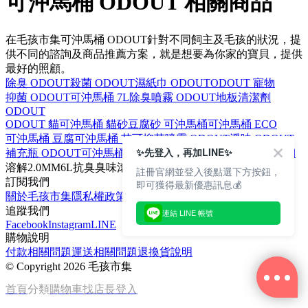
可沖馬桶 ODOUT 相關商品
在毛孩市集可沖馬桶 ODOUT針對不同飼主及毛孩的狀況，提
供不同的諮詢及商品推薦方案，就是想要為你家的寶貝，提供
最好的照顧。
除臭 ODOUT
殺菌 ODOUT
濕紙巾 ODOUT
ODOUT 寵物
抑菌 ODOUT
可沖馬桶 7L
除臭噴霧 ODOUT
地板清潔劑
ODOUT
ODOUT 貓
可沖馬桶 貓砂
豆腐砂 可沖馬桶
可沖馬桶 ECO
可沖馬桶 豆腐
可沖馬桶 艾可
抑菌噴霧 ODOUT
淨味 ODOUT
✨先登入，再加LINE✨
補充瓶 ODOUT
可沖馬桶 1.5mm
可沖馬桶 天然
可沖馬桶 極細
溶解
2.0MM
6L
抗臭
臭味滾
註冊官網並登入後點選下方按鈕，
訂閱我們
即可獲得最新優惠訊息💰
關於毛孩市集
隱私權政策
文章
追蹤我們
連結 LINE 帳號
Facebook
Instagram
LINE
購物說明
付款相關問題
運送相關問題
退換貨說明
©
Copyright 2026 毛孩市集
首頁
分類
購物車
找店長
登入