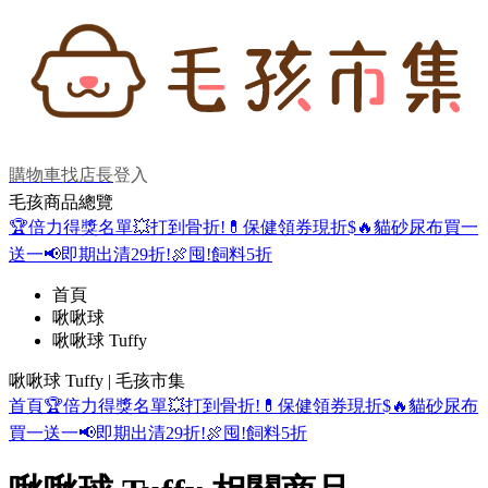
購物車
找店長
登入
毛孩商品總覽
🏆倍力得獎名單
💥打到骨折!
💊保健領券現折$
🔥貓砂尿布買一
送一
📢即期出清29折!
🍖囤!飼料5折
首頁
啾啾球
啾啾球 Tuffy
啾啾球 Tuffy | 毛孩市集
首頁
🏆倍力得獎名單
💥打到骨折!
💊保健領券現折$
🔥貓砂尿布
買一送一
📢即期出清29折!
🍖囤!飼料5折