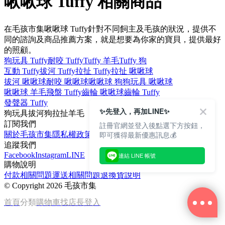
啾啾球 Tuffy 相關商品
在毛孩市集啾啾球 Tuffy針對不同飼主及毛孩的狀況，提供不
同的諮詢及商品推薦方案，就是想要為你家的寶貝，提供最好
的照顧。
狗玩具 Tuffy
耐咬 Tuffy
Tuffy 羊毛
Tuffy 狗
互動 Tuffy
拔河 Tuffy
拉扯 Tuffy
拉扯 啾啾球
拔河 啾啾球
耐咬 啾啾球
啾啾球 狗
狗玩具 啾啾球
啾啾球 羊毛
飛盤 Tuffy
齒輪 啾啾球
齒輪 Tuffy
發聲器 Tuffy
✨先登入，再加LINE✨
狗玩具
拔河
狗
拉扯
羊毛
訂閱我們
註冊官網並登入後點選下方按鈕，
即可獲得最新優惠訊息💰
關於毛孩市集
隱私權政策
文章
追蹤我們
Facebook
Instagram
LINE
連結 LINE 帳號
購物說明
付款相關問題
運送相關問題
退換貨說明
©
Copyright 2026 毛孩市集
首頁
分類
購物車
找店長
登入