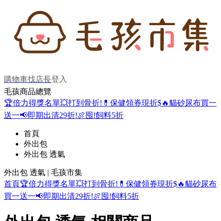
購物車
找店長
登入
毛孩商品總覽
🏆倍力得獎名單
💥打到骨折!
💊保健領券現折$
🔥貓砂尿布買一
送一
📢即期出清29折!
🍖囤!飼料5折
首頁
外出包
外出包 透氣
外出包 透氣 | 毛孩市集
首頁
🏆倍力得獎名單
💥打到骨折!
💊保健領券現折$
🔥貓砂尿布
買一送一
📢即期出清29折!
🍖囤!飼料5折