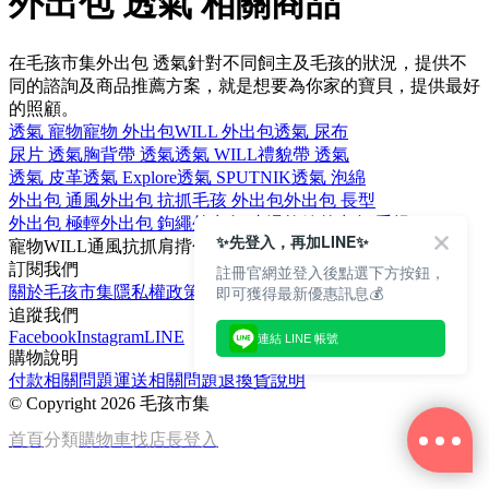
外出包 透氣 相關商品
在毛孩市集外出包 透氣針對不同飼主及毛孩的狀況，提供不
同的諮詢及商品推薦方案，就是想要為你家的寶貝，提供最好
的照顧。
透氣 寵物
寵物 外出包
WILL 外出包
透氣 尿布
尿片 透氣
胸背帶 透氣
透氣 WILL
禮貌帶 透氣
透氣 皮革
透氣 Explore
透氣 SPUTNIK
透氣 泡綿
外出包 通風
外出包 抗抓
毛孩 外出包
外出包 長型
外出包 極輕
外出包 鉤繩
外出包 止滑拉鍊
外出包 手提
✨先登入，再加LINE✨
寵物
WILL
通風
抗抓
肩揹包
訂閱我們
註冊官網並登入後點選下方按鈕，
即可獲得最新優惠訊息💰
關於毛孩市集
隱私權政策
文章
追蹤我們
Facebook
Instagram
LINE
連結 LINE 帳號
購物說明
付款相關問題
運送相關問題
退換貨說明
©
Copyright 2026 毛孩市集
首頁
分類
購物車
找店長
登入