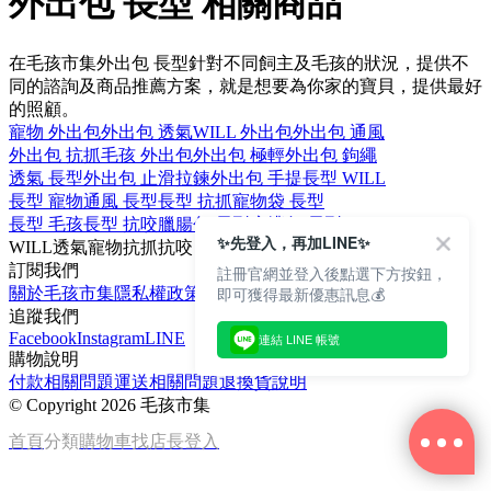
外出包 長型 相關商品
在毛孩市集外出包 長型針對不同飼主及毛孩的狀況，提供不
同的諮詢及商品推薦方案，就是想要為你家的寶貝，提供最好
的照顧。
寵物 外出包
外出包 透氣
WILL 外出包
外出包 通風
外出包 抗抓
毛孩 外出包
外出包 極輕
外出包 鉤繩
透氣 長型
外出包 止滑拉鍊
外出包 手提
長型 WILL
長型 寵物
通風 長型
長型 抗抓
寵物袋 長型
長型 毛孩
長型 抗咬
臘腸包 長型
肩揹包 長型
✨先登入，再加LINE✨
WILL
透氣
寵物
抗抓
抗咬
訂閱我們
註冊官網並登入後點選下方按鈕，
即可獲得最新優惠訊息💰
關於毛孩市集
隱私權政策
文章
追蹤我們
Facebook
Instagram
LINE
連結 LINE 帳號
購物說明
付款相關問題
運送相關問題
退換貨說明
©
Copyright 2026 毛孩市集
首頁
分類
購物車
找店長
登入