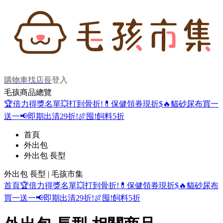
購物車
找店長
登入
毛孩商品總覽
🏆倍力得獎名單
💥打到骨折!
💊保健領券現折$
🔥貓砂尿布買一
送一
📢即期出清29折!
🍖囤!飼料5折
首頁
外出包
外出包 長型
外出包 長型 | 毛孩市集
首頁
🏆倍力得獎名單
💥打到骨折!
💊保健領券現折$
🔥貓砂尿布
買一送一
📢即期出清29折!
🍖囤!飼料5折