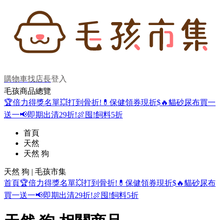
購物車
找店長
登入
毛孩商品總覽
🏆倍力得獎名單
💥打到骨折!
💊保健領券現折$
🔥貓砂尿布買一
送一
📢即期出清29折!
🍖囤!飼料5折
首頁
天然
天然 狗
天然 狗 | 毛孩市集
首頁
🏆倍力得獎名單
💥打到骨折!
💊保健領券現折$
🔥貓砂尿布
買一送一
📢即期出清29折!
🍖囤!飼料5折