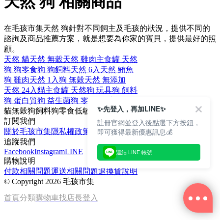
天然 狗 相關商品
在毛孩市集天然 狗針對不同飼主及毛孩的狀況，提供不同的
諮詢及商品推薦方案，就是想要為你家的寶貝，提供最好的照
顧。
天然 貓
天然 無穀
天然 雞肉
主食罐 天然
狗 狗零食
狗 狗飼料
天然 6入
天然 鮪魚
狗 雞肉
天然 1入
狗 無穀
天然 無添加
天然 24入
貓主食罐 天然
狗 玩具
狗 飼料
狗 蛋白質
狗 益生菌
狗 零食
狗 鮭魚
✨先登入，再加LINE✨
貓
無穀
狗飼料
狗零食
低敏
訂閱我們
註冊官網並登入後點選下方按鈕，
即可獲得最新優惠訊息💰
關於毛孩市集
隱私權政策
文章
追蹤我們
Facebook
Instagram
LINE
連結 LINE 帳號
購物說明
付款相關問題
運送相關問題
退換貨說明
©
Copyright 2026 毛孩市集
首頁
分類
購物車
找店長
登入