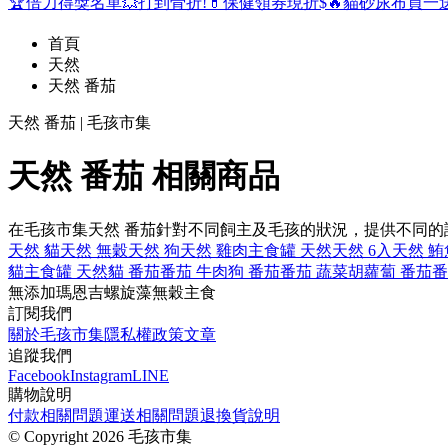
🏆倍力得獎名單
💥打到骨折!
💊保健領券現折$
🔥貓砂尿布買一
首頁
天然
天然 番茄
天然 番茄 | 毛孩市集
天然 番茄 相關商品
在毛孩市集天然 番茄針對不同飼主及毛孩的狀況，提供不同
天然 貓
天然 無穀
天然 狗
天然 雞肉
主食罐 天然
天然 6入
天然 鮪
貓主食罐 天然
貓 番茄
番茄 牛肉
狗 番茄
番茄 蔬菜
胡蘿蔔 番茄
番
無添加
瑪恩吉
螺旋藻
無穀
主食
訂閱我們
關於毛孩市集
隱私權政策
文章
追蹤我們
Facebook
Instagram
LINE
購物說明
付款相關問題
運送相關問題
退換貨說明
©
Copyright 2026 毛孩市集