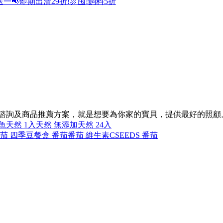
送一
📢即期出清29折!
🍖囤!飼料5折
的諮詢及商品推薦方案，就是想要為你家的寶貝，提供最好的照顧
魚
天然 1入
天然 無添加
天然 24入
茄 四季豆
餐盒 番茄
番茄 維生素C
SEEDS 番茄