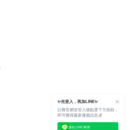
。
✨先登入，再加LINE✨
註冊官網並登入後點選下方按鈕，
即可獲得最新優惠訊息💰
連結 LINE 帳號