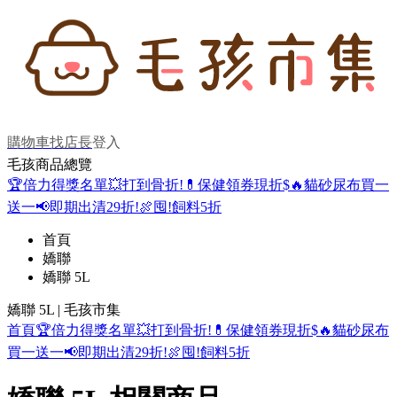
購物車
找店長
登入
毛孩商品總覽
🏆倍力得獎名單
💥打到骨折!
💊保健領券現折$
🔥貓砂尿布買一
送一
📢即期出清29折!
🍖囤!飼料5折
首頁
嬌聯
嬌聯 5L
嬌聯 5L | 毛孩市集
首頁
🏆倍力得獎名單
💥打到骨折!
💊保健領券現折$
🔥貓砂尿布
買一送一
📢即期出清29折!
🍖囤!飼料5折