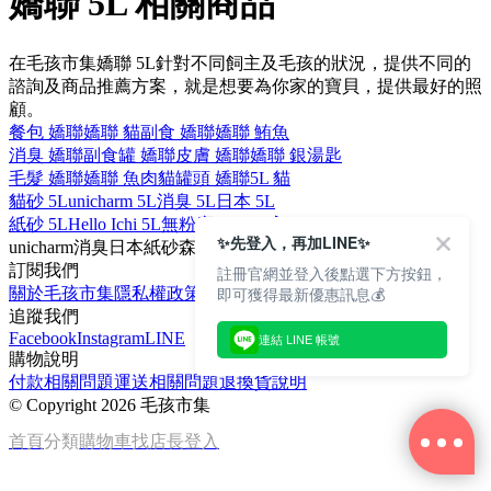
嬌聯 5L 相關商品
在毛孩市集嬌聯 5L針對不同飼主及毛孩的狀況，提供不同的
諮詢及商品推薦方案，就是想要為你家的寶貝，提供最好的照
顧。
餐包 嬌聯
嬌聯 貓
副食 嬌聯
嬌聯 鮪魚
消臭 嬌聯
副食罐 嬌聯
皮膚 嬌聯
嬌聯 銀湯匙
毛髮 嬌聯
嬌聯 魚肉
貓罐頭 嬌聯
5L 貓
貓砂 5L
unicharm 5L
消臭 5L
日本 5L
紙砂 5L
Hello Ichi 5L
無粉塵 5L
5L 3入
✨先登入，再加LINE✨
unicharm
消臭
日本
紙砂
森林香
訂閱我們
註冊官網並登入後點選下方按鈕，
即可獲得最新優惠訊息💰
關於毛孩市集
隱私權政策
文章
追蹤我們
Facebook
Instagram
LINE
連結 LINE 帳號
購物說明
付款相關問題
運送相關問題
退換貨說明
©
Copyright 2026 毛孩市集
首頁
分類
購物車
找店長
登入