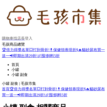
購物車
找店長
登入
毛孩商品總覽
🏆倍力得獎名單
💥打到骨折!
💊保健領券現折$
🔥貓砂尿布買一
送一
📢即期出清29折!
🍖囤!飼料5折
首頁
小罐
小罐 副食
小罐 副食 | 毛孩市集
首頁
🏆倍力得獎名單
💥打到骨折!
💊保健領券現折$
🔥貓砂尿布
買一送一
📢即期出清29折!
🍖囤!飼料5折