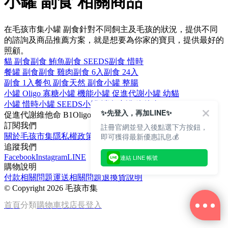
小罐 副食 相關商品
在毛孩市集小罐 副食針對不同飼主及毛孩的狀況，提供不同
的諮詢及商品推薦方案，就是想要為你家的寶貝，提供最好的
照顧。
貓 副食
副食 鮪魚
副食 SEEDS
副食 惜時
餐罐 副食
副食 雞肉
副食 6入
副食 24入
副食 1入
餐包 副食
天然 副食
小罐 整腸
小罐 Oligo 寡糖
小罐 機能
小罐 促進代謝
小罐 幼貓
小罐 惜時
小罐 SEEDS
小罐 消臭
小罐 維他命 B1
✨先登入，再加LINE✨
促進代謝
維他命 B1
Oligo 寡糖
惜時
80克
訂閱我們
註冊官網並登入後點選下方按鈕，
即可獲得最新優惠訊息💰
關於毛孩市集
隱私權政策
文章
追蹤我們
Facebook
Instagram
LINE
連結 LINE 帳號
購物說明
付款相關問題
運送相關問題
退換貨說明
©
Copyright 2026 毛孩市集
首頁
分類
購物車
找店長
登入