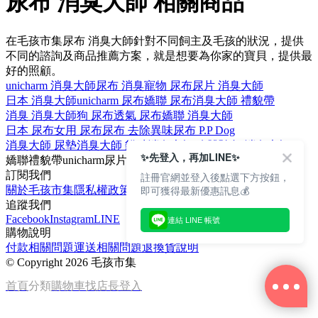
尿布 消臭大師 相關商品
在毛孩市集尿布 消臭大師針對不同飼主及毛孩的狀況，提供
不同的諮詢及商品推薦方案，就是想要為你家的寶貝，提供最
好的照顧。
unicharm 消臭大師
尿布 消臭
寵物 尿布
尿片 消臭大師
日本 消臭大師
unicharm 尿布
嬌聯 尿布
消臭大師 禮貌帶
消臭 消臭大師
狗 尿布
透氣 尿布
嬌聯 消臭大師
日本 尿布
女用 尿布
尿布 去除異味
尿布 P.P Dog
消臭大師 尿墊
消臭大師 貓砂
消臭大師 狗
體驗包 消臭大師
✨先登入，再加LINE✨
嬌聯
禮貌帶
unicharm
尿片
消臭
訂閱我們
註冊官網並登入後點選下方按鈕，
即可獲得最新優惠訊息💰
關於毛孩市集
隱私權政策
文章
追蹤我們
Facebook
Instagram
LINE
連結 LINE 帳號
購物說明
付款相關問題
運送相關問題
退換貨說明
©
Copyright 2026 毛孩市集
首頁
分類
購物車
找店長
登入