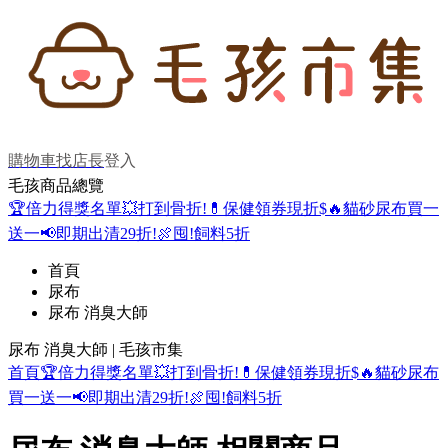
購物車
找店長
登入
毛孩商品總覽
🏆倍力得獎名單
💥打到骨折!
💊保健領券現折$
🔥貓砂尿布買一
送一
📢即期出清29折!
🍖囤!飼料5折
首頁
尿布
尿布 消臭大師
尿布 消臭大師 | 毛孩市集
首頁
🏆倍力得獎名單
💥打到骨折!
💊保健領券現折$
🔥貓砂尿布
買一送一
📢即期出清29折!
🍖囤!飼料5折