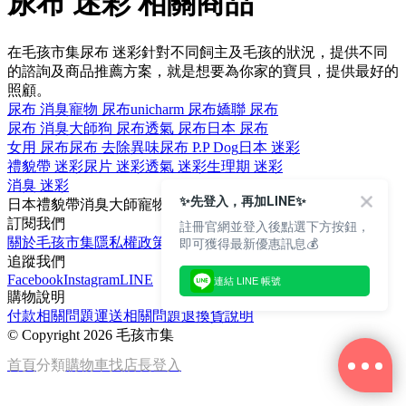
尿布 迷彩 相關商品
在毛孩市集尿布 迷彩針對不同飼主及毛孩的狀況，提供不同
的諮詢及商品推薦方案，就是想要為你家的寶貝，提供最好的
照顧。
尿布 消臭
寵物 尿布
unicharm 尿布
嬌聯 尿布
尿布 消臭大師
狗 尿布
透氣 尿布
日本 尿布
女用 尿布
尿布 去除異味
尿布 P.P Dog
日本 迷彩
禮貌帶 迷彩
尿片 迷彩
透氣 迷彩
生理期 迷彩
消臭 迷彩
✨先登入，再加LINE✨
日本
禮貌帶
消臭大師
寵物
嬌聯
訂閱我們
註冊官網並登入後點選下方按鈕，
即可獲得最新優惠訊息💰
關於毛孩市集
隱私權政策
文章
追蹤我們
Facebook
Instagram
LINE
連結 LINE 帳號
購物說明
付款相關問題
運送相關問題
退換貨說明
©
Copyright 2026 毛孩市集
首頁
分類
購物車
找店長
登入