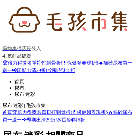
購物車
找店長
登入
毛孩商品總覽
🏆倍力得獎名單
💥打到骨折!
💊保健領券現折$
🔥貓砂尿布買一
送一
📢即期出清29折!
🍖囤!飼料5折
首頁
尿布
尿布 迷彩
尿布 迷彩 | 毛孩市集
首頁
🏆倍力得獎名單
💥打到骨折!
💊保健領券現折$
🔥貓砂尿布
買一送一
📢即期出清29折!
🍖囤!飼料5折