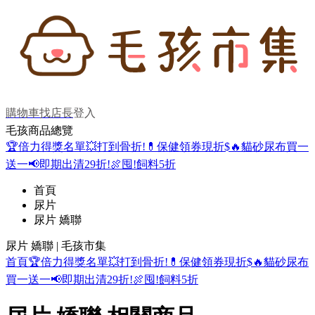
購物車
找店長
登入
毛孩商品總覽
🏆倍力得獎名單
💥打到骨折!
💊保健領券現折$
🔥貓砂尿布買一
送一
📢即期出清29折!
🍖囤!飼料5折
首頁
尿片
尿片 嬌聯
尿片 嬌聯 | 毛孩市集
首頁
🏆倍力得獎名單
💥打到骨折!
💊保健領券現折$
🔥貓砂尿布
買一送一
📢即期出清29折!
🍖囤!飼料5折