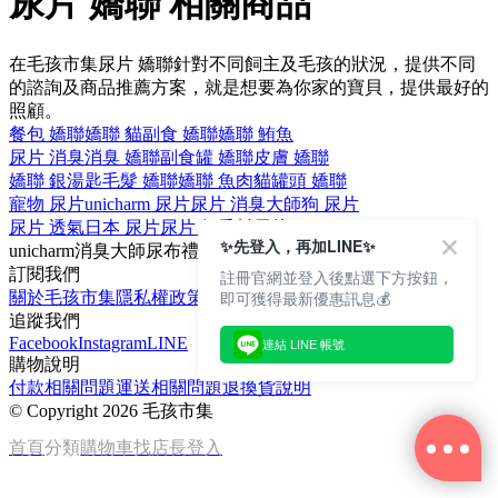
尿片 嬌聯 相關商品
在毛孩市集尿片 嬌聯針對不同飼主及毛孩的狀況，提供不同
的諮詢及商品推薦方案，就是想要為你家的寶貝，提供最好的
照顧。
餐包 嬌聯
嬌聯 貓
副食 嬌聯
嬌聯 鮪魚
尿片 消臭
消臭 嬌聯
副食罐 嬌聯
皮膚 嬌聯
嬌聯 銀湯匙
毛髮 嬌聯
嬌聯 魚肉
貓罐頭 嬌聯
寵物 尿片
unicharm 尿片
尿片 消臭大師
狗 尿片
尿片 透氣
日本 尿片
尿片 無香料
尿片 P.P Dog
✨先登入，再加LINE✨
unicharm
消臭大師
尿布
禮貌帶
消臭
訂閱我們
註冊官網並登入後點選下方按鈕，
即可獲得最新優惠訊息💰
關於毛孩市集
隱私權政策
文章
追蹤我們
Facebook
Instagram
LINE
連結 LINE 帳號
購物說明
付款相關問題
運送相關問題
退換貨說明
©
Copyright 2026 毛孩市集
首頁
分類
購物車
找店長
登入