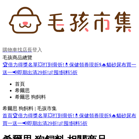
購物車
找店長
登入
毛孩商品總覽
🏆倍力得獎名單
💥打到骨折!
💊保健領券現折$
🔥貓砂尿布買一
送一
📢即期出清29折!
🍖囤!飼料5折
首頁
希爾思
希爾思 狗飼料
希爾思 狗飼料 | 毛孩市集
首頁
🏆倍力得獎名單
💥打到骨折!
💊保健領券現折$
🔥貓砂尿布
買一送一
📢即期出清29折!
🍖囤!飼料5折