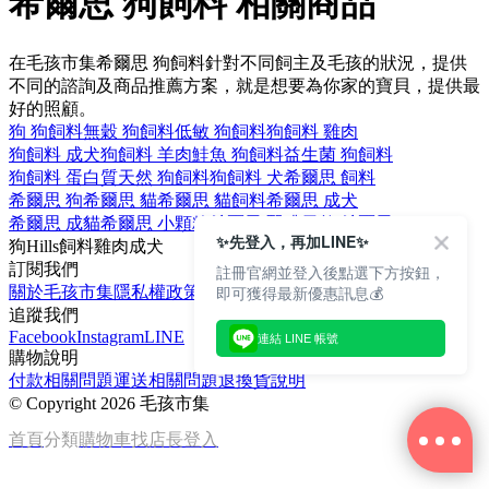
希爾思 狗飼料 相關商品
在毛孩市集希爾思 狗飼料針對不同飼主及毛孩的狀況，提供
不同的諮詢及商品推薦方案，就是想要為你家的寶貝，提供最
好的照顧。
狗 狗飼料
無穀 狗飼料
低敏 狗飼料
狗飼料 雞肉
狗飼料 成犬
狗飼料 羊肉
鮭魚 狗飼料
益生菌 狗飼料
狗飼料 蛋白質
天然 狗飼料
狗飼料 犬
希爾思 飼料
希爾思 狗
希爾思 貓
希爾思 貓飼料
希爾思 成犬
希爾思 成貓
希爾思 小顆粒
希爾思 腎臟
天然 希爾思
✨先登入，再加LINE✨
狗
Hills
飼料
雞肉
成犬
訂閱我們
註冊官網並登入後點選下方按鈕，
即可獲得最新優惠訊息💰
關於毛孩市集
隱私權政策
文章
追蹤我們
Facebook
Instagram
LINE
連結 LINE 帳號
購物說明
付款相關問題
運送相關問題
退換貨說明
©
Copyright 2026 毛孩市集
首頁
分類
購物車
找店長
登入