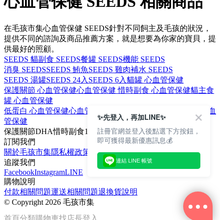
心血管保健 SEEDS 相關商品
在毛孩市集心血管保健 SEEDS針對不同飼主及毛孩的狀況，
提供不同的諮詢及商品推薦方案，就是想要為你家的寶貝，提
供最好的照顧。
SEEDS 貓
副食 SEEDS
餐罐 SEEDS
機能 SEEDS
消臭 SEEDS
SEEDS 鮪魚
SEEDS 雞肉
補水 SEEDS
SEEDS 湯罐
SEEDS 24入
SEEDS 6入
貓罐 心血管保健
保護關節 心血管保健
心血管保健 惜時
副食 心血管保健
貓主食
罐 心血管保健
低蛋白 心血管保健
心血管保健 鯖魚
低磷 心血管保健
餐包 心血
✨先登入，再加LINE✨
管保健
註冊官網並登入後點選下方按鈕，
保護關節
DHA
惜時
副食
170克
即可獲得最新優惠訊息💰
訂閱我們
關於毛孩市集
隱私權政策
文章
連結 LINE 帳號
追蹤我們
Facebook
Instagram
LINE
購物說明
付款相關問題
運送相關問題
退換貨說明
©
Copyright 2026 毛孩市集
首頁
分類
購物車
找店長
登入