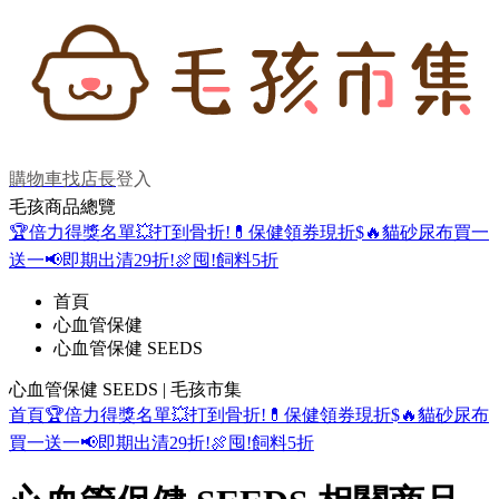
購物車
找店長
登入
毛孩商品總覽
🏆倍力得獎名單
💥打到骨折!
💊保健領券現折$
🔥貓砂尿布買一
送一
📢即期出清29折!
🍖囤!飼料5折
首頁
心血管保健
心血管保健 SEEDS
心血管保健 SEEDS | 毛孩市集
首頁
🏆倍力得獎名單
💥打到骨折!
💊保健領券現折$
🔥貓砂尿布
買一送一
📢即期出清29折!
🍖囤!飼料5折