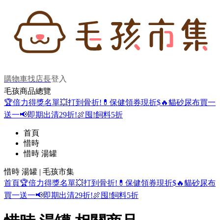
購物車
找店長
登入
毛孩商品總覽
🏆倍力得獎名單
💥打到骨折!
💊保健領券現折$
🔥貓砂尿布買一
送一
📢即期出清29折!
🍖囤!飼料5折
首頁
惜時
惜時 湯罐
惜時 湯罐 | 毛孩市集
首頁
🏆倍力得獎名單
💥打到骨折!
💊保健領券現折$
🔥貓砂尿布
買一送一
📢即期出清29折!
🍖囤!飼料5折