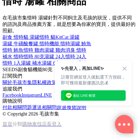
惜時 湯罐 相關商品
在毛孩市集惜時 湯罐針對不同飼主及毛孩的狀況，提供不同
的諮詢及商品推薦方案，就是想要為你家的寶貝，提供最好的
照顧。
副食 惜時
貓 湯罐
惜時 貓
KitCat 湯罐
湯罐 牛磺酸
餐罐 惜時
機能 惜時
湯罐 鮪魚
惜時 鮪魚
惜時 雞肉
湯罐 雞肉
消臭 惜時
補水 惜時
惜時 80克
湯罐 24入
惜時 24入
惜時 1入
湯罐 補水
湯罐 6入
SEEDS 湯罐
✨先登入，再加LINE✨
SEEDS
副食
貓
機能
80克
訂閱我們
註冊官網並登入後點選下方按鈕，
即可獲得最新優惠訊息💰
關於毛孩市集
隱私權政策
文章
追蹤我們
Facebook
Instagram
LINE
連結 LINE 帳號
購物說明
付款相關問題
運送相關問題
退換貨說明
©
Copyright 2026 毛孩市集
首頁
分類
購物車
找店長
登入