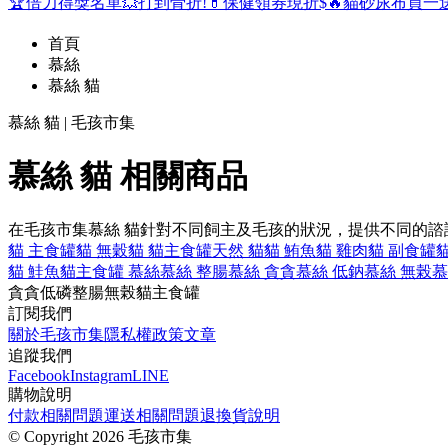
🏆倍力得獎名單
💥打到骨折!
💊保健領券現折$
🔥貓砂尿布買一
首頁
慕絲
慕絲 貓
慕絲 貓 | 毛孩市集
慕絲 貓 相關商品
在毛孩市集慕絲 貓針對不同飼主及毛孩的狀況，提供不同的
貓 主食罐
貓 無穀
貓 貓主食罐
天然 貓
貓 鮪魚
貓 雞肉
貓 副食罐
貓 鮭魚
貓主食罐 慕絲
慕絲 整腸
慕絲 貪貪
慕絲 低鈉
慕絲 無榖
慕
貪貪
低磷
整腸
無榖
貓主食罐
訂閱我們
關於毛孩市集
隱私權政策
文章
追蹤我們
Facebook
Instagram
LINE
購物說明
付款相關問題
運送相關問題
退換貨說明
©
Copyright 2026 毛孩市集