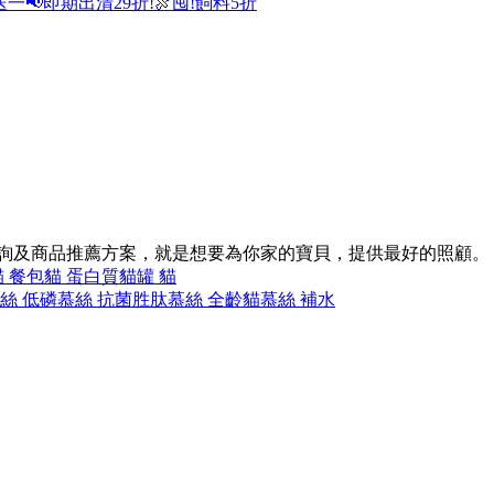
送一
📢即期出清29折!
🍖囤!飼料5折
諮詢及商品推薦方案，就是想要為你家的寶貝，提供最好的照顧。
貓 餐包
貓 蛋白質
貓罐 貓
絲 低磷
慕絲 抗菌胜肽
慕絲 全齡貓
慕絲 補水