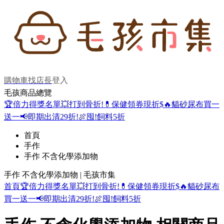
購物車
找店長
登入
毛孩商品總覽
🏆倍力得獎名單
💥打到骨折!
💊保健領券現折$
🔥貓砂尿布買一
送一
📢即期出清29折!
🍖囤!飼料5折
首頁
手作
手作 不含化學添加物
手作 不含化學添加物 | 毛孩市集
首頁
🏆倍力得獎名單
💥打到骨折!
💊保健領券現折$
🔥貓砂尿布
買一送一
📢即期出清29折!
🍖囤!飼料5折