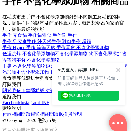
手作 不含化學添加物 相關商品
在毛孩市集手作 不含化學添加物針對不同飼主及毛孩的狀
況，提供不同的諮詢及商品推薦方案，就是想要為你家的寶
貝，提供最好的照顧。
手作 零食
貓 手作
貓零食 手作
狗 手作
手作 狗零食
手作 純天然
手作 雞肉
手作 超躍
手作 Hyperr
手作 等等
天然 手作
零食 不含化學添加物
低溫烘烤 不含化學添加物
不含化學添加物 狗
不含化學添加物
等等
狗零食 不含化學添加物
手撕 不含化學添加物
純天然 不含化學添加物
貓零食 不含化學
✨先登入，再加LINE✨
添加物
不含化學添加物 100克
註冊官網並登入後點選下方按鈕，
零食
等等
低溫烘烤
狗零食
狗
即可獲得最新優惠訊息💰
訂閱我們
關於毛孩市集
隱私權政策
文章
連結 LINE 帳號
追蹤我們
Facebook
Instagram
LINE
購物說明
付款相關問題
運送相關問題
退換貨說明
©
Copyright 2026 毛孩市集
首頁
分類
購物車
找店長
登入