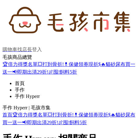
購物車
找店長
登入
毛孩商品總覽
🏆倍力得獎名單
💥打到骨折!
💊保健領券現折$
🔥貓砂尿布買一
送一
📢即期出清29折!
🍖囤!飼料5折
首頁
手作
手作 Hyperr
手作 Hyperr | 毛孩市集
首頁
🏆倍力得獎名單
💥打到骨折!
💊保健領券現折$
🔥貓砂尿布
買一送一
📢即期出清29折!
🍖囤!飼料5折