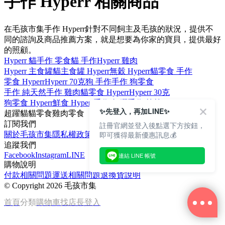
手作 Hyperr 相關商品
在毛孩市集手作 Hyperr針對不同飼主及毛孩的狀況，提供不
同的諮詢及商品推薦方案，就是想要為你家的寶貝，提供最好
的照顧。
Hyperr 貓
手作 零食
貓 手作
Hyperr 雞肉
Hyperr 主食罐
貓主食罐 Hyperr
無穀 Hyperr
貓零食 手作
零食 Hyperr
Hyperr 70克
狗 手作
手作 狗零食
手作 純天然
手作 雞肉
貓零食 Hyperr
Hyperr 30克
狗零食 Hyperr
鮮食 Hyperr
手作 超躍
手作 等等
✨先登入，再加LINE✨
超躍
貓
貓零食
雞肉
零食
訂閱我們
註冊官網並登入後點選下方按鈕，
即可獲得最新優惠訊息💰
關於毛孩市集
隱私權政策
文章
追蹤我們
Facebook
Instagram
LINE
連結 LINE 帳號
購物說明
付款相關問題
運送相關問題
退換貨說明
©
Copyright 2026 毛孩市集
首頁
分類
購物車
找店長
登入