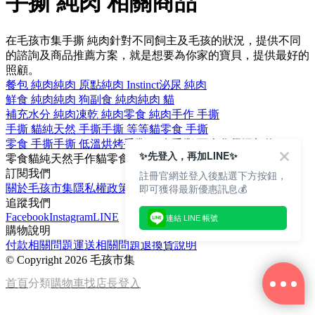
手撕 純肉 相關商品
在毛孩市集手撕 純肉針對不同飼主及毛孩的狀況，提供不同
的諮詢及商品推薦方案，就是想要為你家的寶貝，提供最好的
照顧。
餐包 純肉
純肉 原點
純肉 Instinct
泌尿 純肉
鮮食 純肉
純肉 狗
副食 純肉
純肉 貓
補充水分 純肉
凍乾 純肉
零食 純肉
手作 手撕
手撕 貓
純天然 手撕
手撕 等等
貓零食 手撕
零食 手撕
手撕 低溫烘烤
手撕 50克
手撕 不含化學添加物
✨先登入，再加LINE✨
零食
貓
純天然
手作
貓零食
訂閱我們
註冊官網並登入後點選下方按鈕，
即可獲得最新優惠訊息💰
關於毛孩市集
隱私權政策
文章
追蹤我們
Facebook
Instagram
LINE
連結 LINE 帳號
購物說明
付款相關問題
運送相關問題
退換貨說明
©
Copyright 2026 毛孩市集
首頁
分類
購物車
找店長
登入