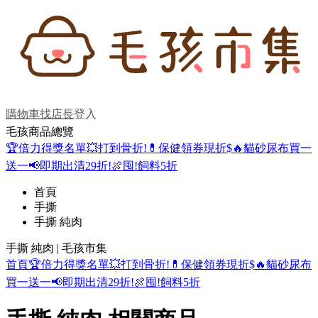
購物車
找店長
登入
毛孩商品總覽
🏆倍力得獎名單
💥打到骨折!
💊保健領券現折$
🔥貓砂尿布買一
送一
📢即期出清29折!
🍖囤!飼料5折
首頁
手撕
手撕 純肉
手撕 純肉 | 毛孩市集
首頁
🏆倍力得獎名單
💥打到骨折!
💊保健領券現折$
🔥貓砂尿布
買一送一
📢即期出清29折!
🍖囤!飼料5折