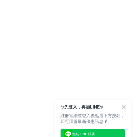
。
✨先登入，再加LINE✨
註冊官網並登入後點選下方按鈕，
即可獲得最新優惠訊息💰
連結 LINE 帳號