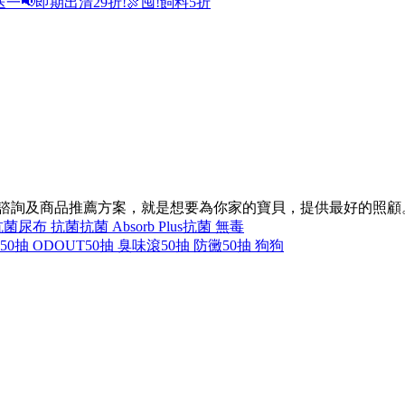
送一
📢即期出清29折!
🍖囤!飼料5折
的諮詢及商品推薦方案，就是想要為你家的寶貝，提供最好的照顧
抗菌
尿布 抗菌
抗菌 Absorb Plus
抗菌 無毒
50抽 ODOUT
50抽 臭味滾
50抽 防黴
50抽 狗狗