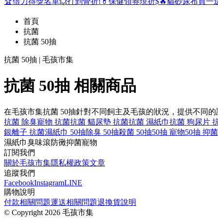
🏆倍力得獎名單
💥打到骨折!
💊保健領券現折$
🔥貓砂尿布買一
首頁
抗菌
抗菌 50抽
抗菌 50抽 | 毛孩市集
抗菌 50抽 相關商品
在毛孩市集抗菌 50抽針對不同飼主及毛孩的狀況，提供不同
抗菌 除臭
寵物 抗菌
抗菌 貓
尿墊 抗菌
抗菌 濕紙巾
抗菌 狗
尿片 
銀離子 抗菌
濕紙巾 50抽
除臭 50抽
殺菌 50抽
50抽 寵物
50抽 抑菌
濕紙巾
臭味滾
防黴
抑菌
寵物
訂閱我們
關於毛孩市集
隱私權政策
文章
追蹤我們
Facebook
Instagram
LINE
購物說明
付款相關問題
運送相關問題
退換貨說明
©
Copyright 2026 毛孩市集