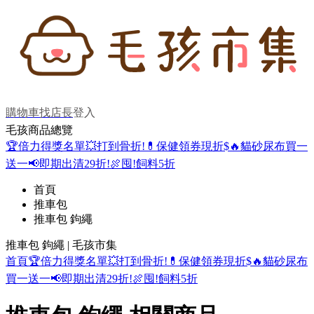
購物車
找店長
登入
毛孩商品總覽
🏆倍力得獎名單
💥打到骨折!
💊保健領券現折$
🔥貓砂尿布買一
送一
📢即期出清29折!
🍖囤!飼料5折
首頁
推車包
推車包 鉤繩
推車包 鉤繩 | 毛孩市集
首頁
🏆倍力得獎名單
💥打到骨折!
💊保健領券現折$
🔥貓砂尿布
買一送一
📢即期出清29折!
🍖囤!飼料5折