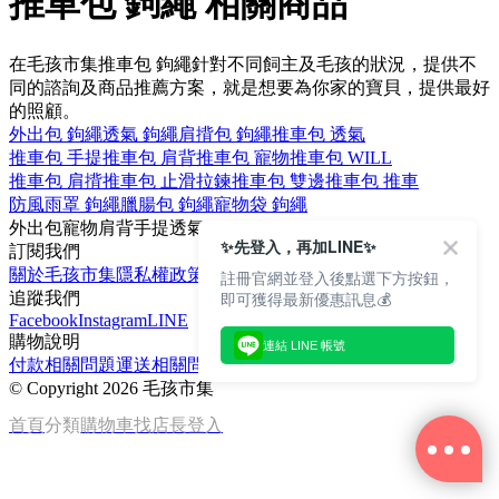
推車包 鉤繩 相關商品
在毛孩市集推車包 鉤繩針對不同飼主及毛孩的狀況，提供不
同的諮詢及商品推薦方案，就是想要為你家的寶貝，提供最好
的照顧。
外出包 鉤繩
透氣 鉤繩
肩揹包 鉤繩
推車包 透氣
推車包 手提
推車包 肩背
推車包 寵物
推車包 WILL
推車包 肩揹
推車包 止滑拉鍊
推車包 雙邊
推車包 推車
防風雨罩 鉤繩
臘腸包 鉤繩
寵物袋 鉤繩
外出包
寵物
肩背
手提
透氣
✨先登入，再加LINE✨
訂閱我們
關於毛孩市集
隱私權政策
文章
註冊官網並登入後點選下方按鈕，
即可獲得最新優惠訊息💰
追蹤我們
Facebook
Instagram
LINE
購物說明
連結 LINE 帳號
付款相關問題
運送相關問題
退換貨說明
©
Copyright 2026 毛孩市集
首頁
分類
購物車
找店長
登入