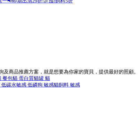
送一
📢即期出清29折!
🍖囤!飼料5折
諮詢及商品推薦方案，就是想要為你家的寶貝，提供最好的照顧。
貓 餐包
貓 蛋白質
貓罐 貓
 低碳水
敏感 低磷
狗 敏感
貓飼料 敏感