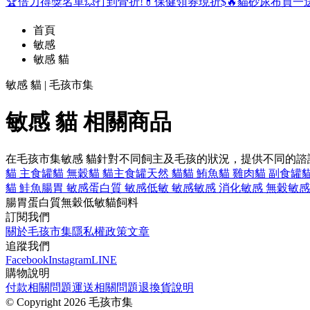
🏆倍力得獎名單
💥打到骨折!
💊保健領券現折$
🔥貓砂尿布買一
首頁
敏感
敏感 貓
敏感 貓 | 毛孩市集
敏感 貓 相關商品
在毛孩市集敏感 貓針對不同飼主及毛孩的狀況，提供不同的
貓 主食罐
貓 無穀
貓 貓主食罐
天然 貓
貓 鮪魚
貓 雞肉
貓 副食罐
貓 鮭魚
腸胃 敏感
蛋白質 敏感
低敏 敏感
敏感 消化
敏感 無穀
敏感
腸胃
蛋白質
無穀
低敏
貓飼料
訂閱我們
關於毛孩市集
隱私權政策
文章
追蹤我們
Facebook
Instagram
LINE
購物說明
付款相關問題
運送相關問題
退換貨說明
©
Copyright 2026 毛孩市集