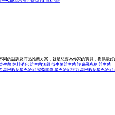
送一
📢即期出清29折!
🍖囤!飼料5折
供不同的諮詢及商品推薦方案，就是想要為你家的寶貝，提供最好
益生菌 飼料
消化 益生菌
無穀 益生菌
益生菌 護膚
果寡糖 益生菌
慾 星巴哈尼
星巴哈尼 褐藻
膠囊 星巴哈尼
視力 星巴哈尼
星巴哈尼