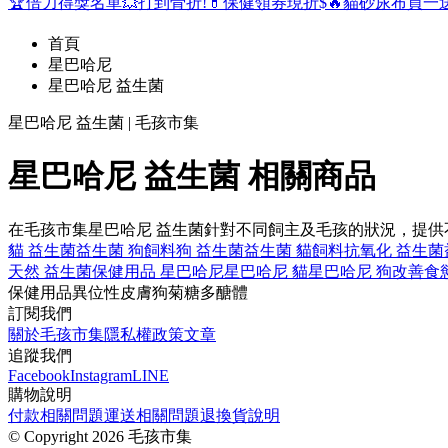
🏆倍力得獎名單
💥打到骨折!
💊保健領券現折$
🔥貓砂尿布買一
首頁
星巴哈尼
星巴哈尼 益生菌
星巴哈尼 益生菌 | 毛孩市集
星巴哈尼 益生菌 相關商品
在毛孩市集星巴哈尼 益生菌針對不同飼主及毛孩的狀況，提
貓 益生菌
益生菌 狗飼料
狗 益生菌
益生菌 貓飼料
抗氧化 益生菌
天然 益生菌
保健用品 星巴哈尼
星巴哈尼 貓
星巴哈尼 狗
改善食
保健用品
異位性皮膚
狗
菊糖
多醣體
訂閱我們
關於毛孩市集
隱私權政策
文章
追蹤我們
Facebook
Instagram
LINE
購物說明
付款相關問題
運送相關問題
退換貨說明
©
Copyright 2026 毛孩市集