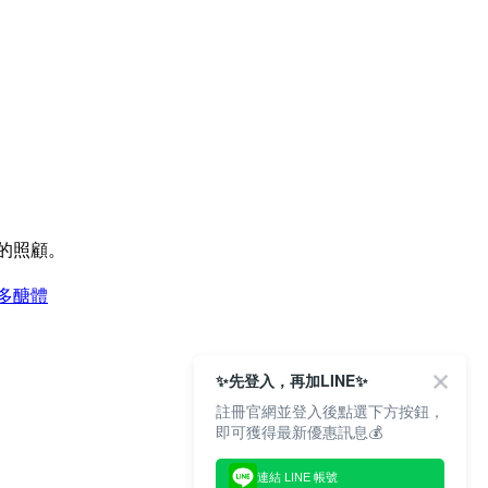
的照顧。
 多醣體
✨先登入，再加LINE✨
註冊官網並登入後點選下方按鈕，
即可獲得最新優惠訊息💰
連結 LINE 帳號